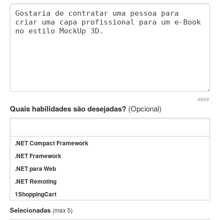
4899
Quais habilidades são desejadas?
(Opcional)
.NET Compact Framework
.NET Framework
.NET para Web
.NET Remoting
1ShoppingCart
3DS Max
Selecionadas
(max 5)
3GSM