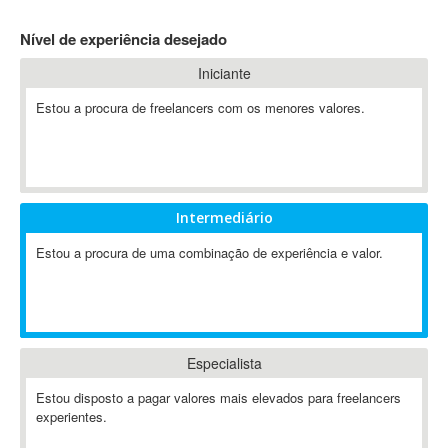
4D Dimension
Nível de experiência desejado
802.11
Iniciante
A&P
A-GPS
Estou a procura de freelancers com os menores valores.
A2Billing
AAUS Scientific Diver
Ab Initio
ABAP
Intermediário
Abaqus
Estou a procura de uma combinação de experiência e valor.
ABBYY FineReader
ABIS
AbleCommerce
Ableton
Especialista
Ableton Live
Ableton Push
Estou disposto a pagar valores mais elevados para freelancers
Abstract
experientes.
Abstract Window Toolkit (AWT)