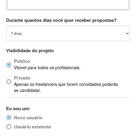
Absynth
AC Drives
Durante quantos dias você quer receber propostas?
AC3
ACARS
AccountMate
ACDSee
Visibilidade do projeto
ACID Pro
Público
ACPI
Visível para todos os profissionais.
Acrobat
Acrobat X
Privado
Apenas os freelancers que forem convidados poderão
Acronis
se candidatar.
ACT
Actian
Eu sou um:
Actimize
ActionScript
Novo usuário
ActionScript 3
Usuário existente
Active Directory