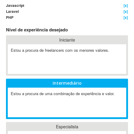
Javascript
[x]
4D Dimension
Laravel
[x]
802.11
PHP
[x]
A&P
Nível de experiência desejado
A-GPS
A2Billing
Iniciante
AAUS Scientific Diver
Estou a procura de freelancers com os menores valores.
Ab Initio
ABAP
Abaqus
ABBYY FineReader
Intermediário
ABIS
AbleCommerce
Estou a procura de uma combinação de experiência e valor.
Ableton
Ableton Live
Ableton Push
Abstract
Especialista
Abstract Window Toolkit (AWT)