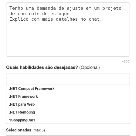
4900
Quais habilidades são desejadas?
(Opcional)
.NET Compact Framework
.NET Framework
.NET para Web
.NET Remoting
1ShoppingCart
3DS Max
Selecionadas
(max 5)
3GSM