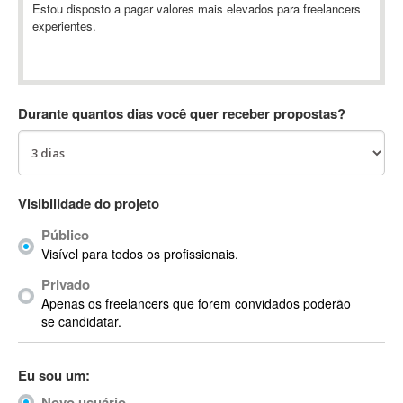
Estou disposto a pagar valores mais elevados para freelancers
Absynth
experientes.
AC Drives
AC3
ACARS
AccountMate
Durante quantos dias você quer receber propostas?
ACDSee
ACID Pro
ACPI
Visibilidade do projeto
Acrobat
Acrobat X
Público
Acronis
Visível para todos os profissionais.
ACT
Privado
Actian
Apenas os freelancers que forem convidados poderão
se candidatar.
Actimize
ActionScript
ActionScript 3
Eu sou um:
Active Directory
Novo usuário