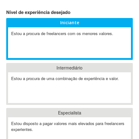
4D Dimension
Nível de experiência desejado
802.11
Iniciante
A&P
A-GPS
Estou a procura de freelancers com os menores valores.
A2Billing
AAUS Scientific Diver
Ab Initio
ABAP
Intermediário
Abaqus
Estou a procura de uma combinação de experiência e valor.
ABBYY FineReader
ABIS
AbleCommerce
Ableton
Especialista
Ableton Live
Ableton Push
Estou disposto a pagar valores mais elevados para freelancers
Abstract
experientes.
Abstract Window Toolkit (AWT)