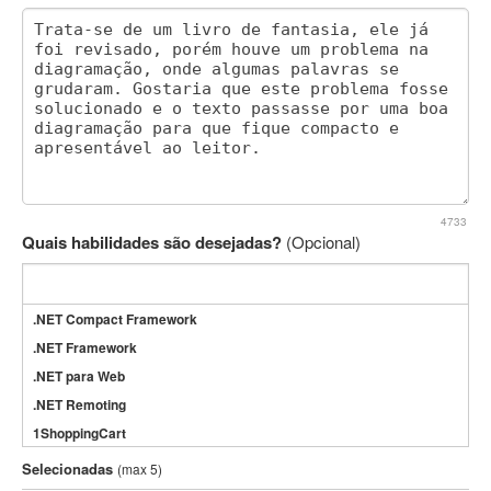
4733
Quais habilidades são desejadas?
(Opcional)
.NET Compact Framework
.NET Framework
.NET para Web
.NET Remoting
1ShoppingCart
3DS Max
Selecionadas
(max 5)
3GSM