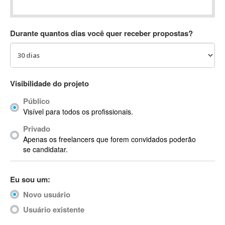
Absynth
AC Drives
Durante quantos dias você quer receber propostas?
AC3
ACARS
AccountMate
ACDSee
Visibilidade do projeto
ACID Pro
Público
ACPI
Visível para todos os profissionais.
Acrobat
Acrobat X
Privado
Apenas os freelancers que forem convidados poderão
Acronis
se candidatar.
ACT
Actian
Eu sou um:
Actimize
ActionScript
Novo usuário
ActionScript 3
Usuário existente
Active Directory