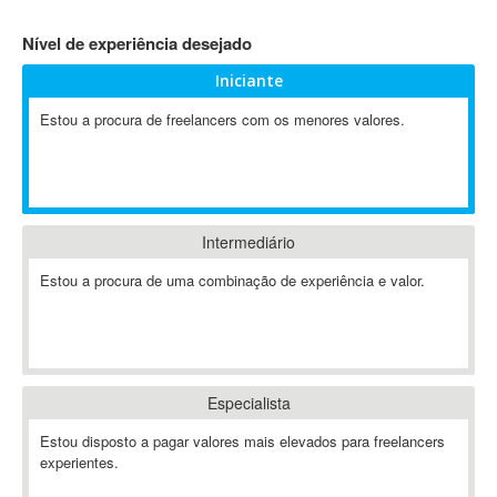
4D Dimension
Nível de experiência desejado
802.11
Iniciante
A&P
A-GPS
Estou a procura de freelancers com os menores valores.
A2Billing
AAUS Scientific Diver
Ab Initio
ABAP
Intermediário
Abaqus
Estou a procura de uma combinação de experiência e valor.
ABBYY FineReader
ABIS
AbleCommerce
Ableton
Especialista
Ableton Live
Ableton Push
Estou disposto a pagar valores mais elevados para freelancers
Abstract
experientes.
Abstract Window Toolkit (AWT)