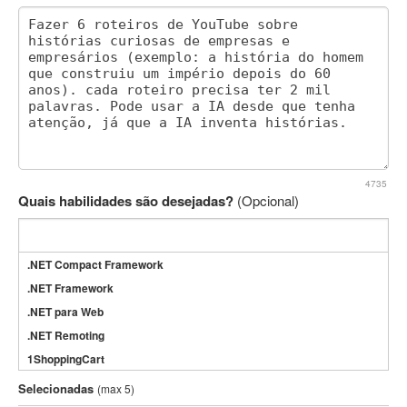
4735
Quais habilidades são desejadas?
(Opcional)
.NET Compact Framework
.NET Framework
.NET para Web
.NET Remoting
1ShoppingCart
3DS Max
Selecionadas
(max 5)
3GSM