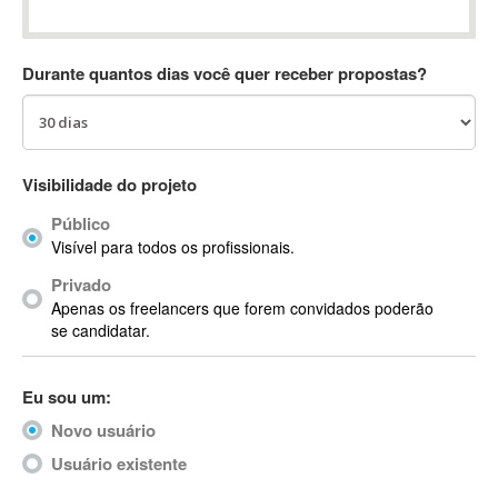
Absynth
AC Drives
Durante quantos dias você quer receber propostas?
AC3
ACARS
AccountMate
ACDSee
Visibilidade do projeto
ACID Pro
Público
ACPI
Visível para todos os profissionais.
Acrobat
Acrobat X
Privado
Apenas os freelancers que forem convidados poderão
Acronis
se candidatar.
ACT
Actian
Eu sou um:
Actimize
ActionScript
Novo usuário
ActionScript 3
Usuário existente
Active Directory