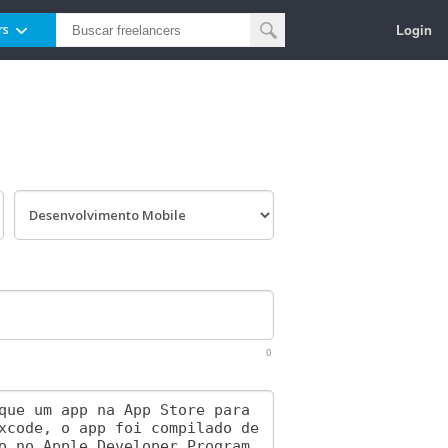
Login
rs
0