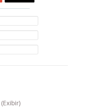
s
(Exibir)