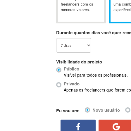
A&P
freelancers com os
uma comb
menores valores.
experiênci
A-GPS
A2Billing
AAUS Scientific Diver
Durante quantos dias você quer rec
Ab Initio
ABAP
Abaqus
ABBYY FineReader
Visibilidade do projeto
ABIS
Público
AbleCommerce
Visível para todos os profissionais.
Ableton
Privado
Ableton Live
Apenas os freelancers que forem co
Ableton Push
Abstract
Novo usuário
Eu sou um:
Abstract Window Toolkit (AWT)
Absynth
AC Drives