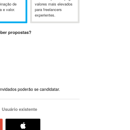
inação de
valores mais elevados
a e valor.
para freelancers
experientes.
eber propostas?
nvidados poderão se candidatar.
Usuário existente