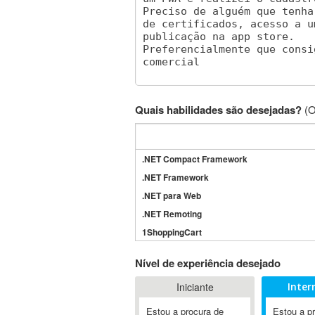
Quais habilidades são desejadas?
(O
.NET Compact Framework
.NET Framework
.NET para Web
.NET Remoting
1ShoppingCart
3DS Max
Nível de experiência desejado
3GSM
Iniciante
Inter
4D Dimension
802.11
Estou a procura de
Estou a p