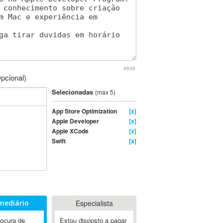
4636
pcional)
Selecionadas
(max 5)
App Store Optimization
[x]
Apple Developer
[x]
Apple XCode
[x]
Swift
[x]
mediário
Especialista
rocura de
Estou disposto a pagar