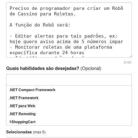
3165
Quais habilidades são desejadas?
(Opcional)
.NET Compact Framework
.NET Framework
.NET para Web
.NET Remoting
1ShoppingCart
3DS Max
Selecionadas
(max 5)
3GSM