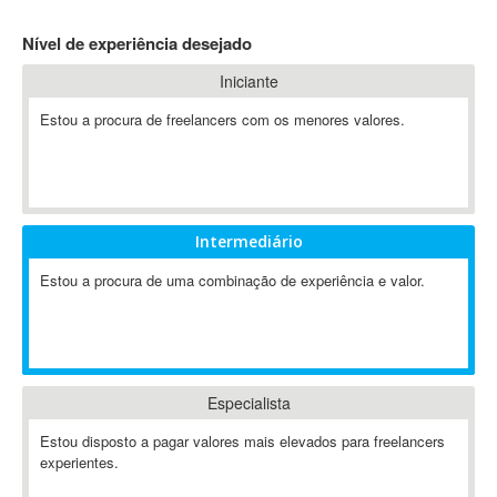
4D Dimension
Nível de experiência desejado
802.11
Iniciante
A&P
A-GPS
Estou a procura de freelancers com os menores valores.
A2Billing
AAUS Scientific Diver
Ab Initio
ABAP
Intermediário
Abaqus
Estou a procura de uma combinação de experiência e valor.
ABBYY FineReader
ABIS
AbleCommerce
Ableton
Especialista
Ableton Live
Ableton Push
Estou disposto a pagar valores mais elevados para freelancers
Abstract
experientes.
Abstract Window Toolkit (AWT)