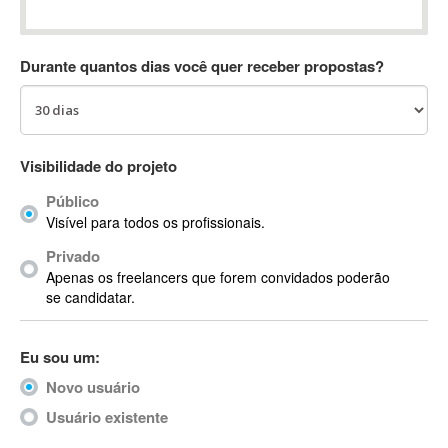
Absynth
AC Drives
Durante quantos dias você quer receber propostas?
AC3
ACARS
AccountMate
ACDSee
Visibilidade do projeto
ACID Pro
Público
ACPI
Visível para todos os profissionais.
Acrobat
Acrobat X
Privado
Apenas os freelancers que forem convidados poderão
Acronis
se candidatar.
ACT
Actian
Eu sou um:
Actimize
ActionScript
Novo usuário
ActionScript 3
Usuário existente
Active Directory