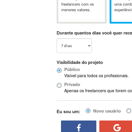
A&P
freelancers com os
uma comb
menores valores.
experiênci
A-GPS
A2Billing
AAUS Scientific Diver
Durante quantos dias você quer rec
Ab Initio
ABAP
Abaqus
ABBYY FineReader
Visibilidade do projeto
ABIS
Público
AbleCommerce
Visível para todos os profissionais.
Ableton
Privado
Ableton Live
Apenas os freelancers que forem co
Ableton Push
Abstract
Novo usuário
Eu sou um:
Abstract Window Toolkit (AWT)
Absynth
AC Drives