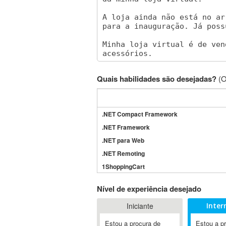
Quais habilidades são desejadas?
(O
.NET Compact Framework
.NET Framework
.NET para Web
.NET Remoting
1ShoppingCart
3DS Max
Nível de experiência desejado
3GSM
Iniciante
Inter
4D Dimension
802.11
Estou a procura de
Estou a p