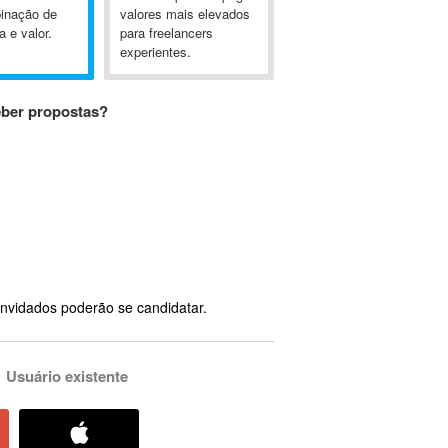
inação de
valores mais elevados
a e valor.
para freelancers
experientes.
eber propostas?
nvidados poderão se candidatar.
Usuário existente