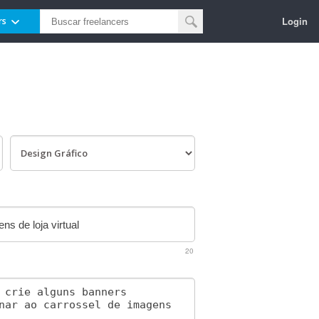
Login
rs
20