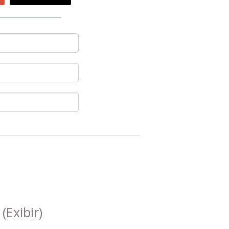
s
(Exibir)