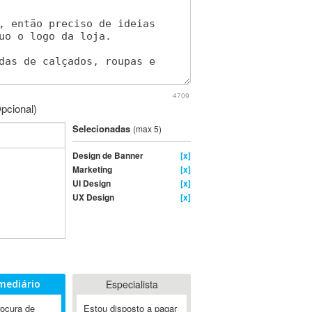
4709
pcional)
Selecionadas
(max 5)
Design de Banner
[x]
Marketing
[x]
UI Design
[x]
UX Design
[x]
mediário
Especialista
rocura de
Estou disposto a pagar