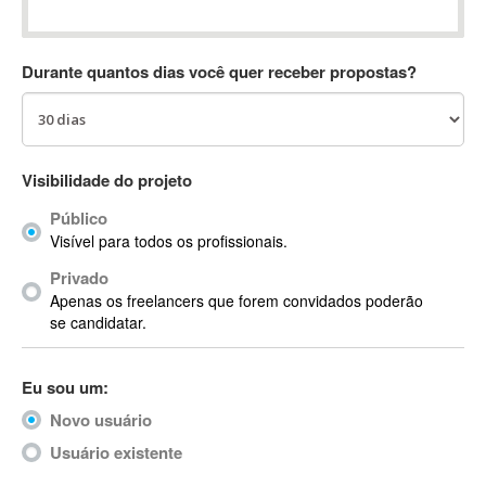
Absynth
AC Drives
Durante quantos dias você quer receber propostas?
AC3
ACARS
AccountMate
ACDSee
Visibilidade do projeto
ACID Pro
Público
ACPI
Visível para todos os profissionais.
Acrobat
Acrobat X
Privado
Apenas os freelancers que forem convidados poderão
Acronis
se candidatar.
ACT
Actian
Eu sou um:
Actimize
ActionScript
Novo usuário
ActionScript 3
Usuário existente
Active Directory