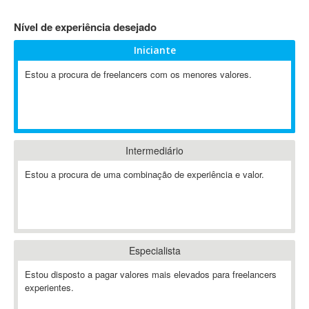
4D Dimension
Nível de experiência desejado
802.11
Iniciante
A&P
A-GPS
Estou a procura de freelancers com os menores valores.
A2Billing
AAUS Scientific Diver
Ab Initio
ABAP
Intermediário
Abaqus
Estou a procura de uma combinação de experiência e valor.
ABBYY FineReader
ABIS
AbleCommerce
Ableton
Especialista
Ableton Live
Ableton Push
Estou disposto a pagar valores mais elevados para freelancers
Abstract
experientes.
Abstract Window Toolkit (AWT)