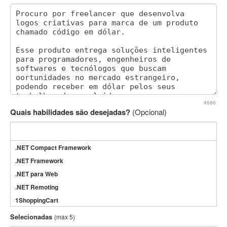
4686
Quais habilidades são desejadas?
(Opcional)
.NET Compact Framework
.NET Framework
.NET para Web
.NET Remoting
1ShoppingCart
3DS Max
Selecionadas
(max 5)
3GSM