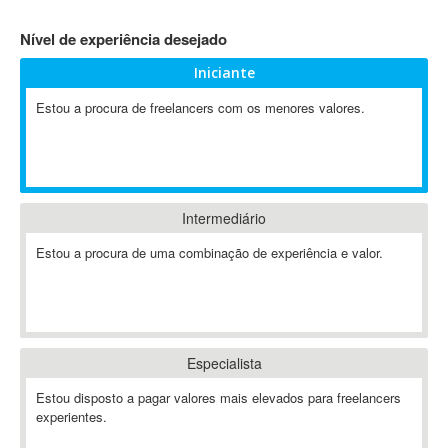
4D Dimension
Nível de experiência desejado
802.11
Iniciante
A&P
A-GPS
Estou a procura de freelancers com os menores valores.
A2Billing
AAUS Scientific Diver
Ab Initio
ABAP
Intermediário
Abaqus
Estou a procura de uma combinação de experiência e valor.
ABBYY FineReader
ABIS
AbleCommerce
Ableton
Especialista
Ableton Live
Ableton Push
Estou disposto a pagar valores mais elevados para freelancers
Abstract
experientes.
Abstract Window Toolkit (AWT)