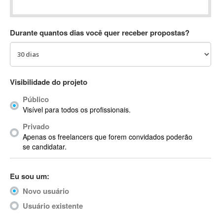
Absynth
AC Drives
Durante quantos dias você quer receber propostas?
AC3
ACARS
AccountMate
ACDSee
Visibilidade do projeto
ACID Pro
Público
ACPI
Visível para todos os profissionais.
Acrobat
Acrobat X
Privado
Apenas os freelancers que forem convidados poderão
Acronis
se candidatar.
ACT
Actian
Eu sou um:
Actimize
ActionScript
Novo usuário
ActionScript 3
Usuário existente
Active Directory