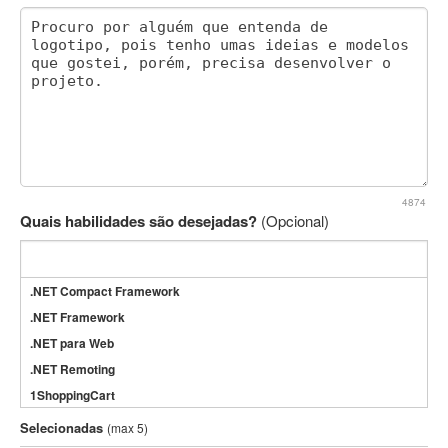
4874
Quais habilidades são desejadas?
(Opcional)
.NET Compact Framework
.NET Framework
.NET para Web
.NET Remoting
1ShoppingCart
3DS Max
Selecionadas
(max 5)
3GSM