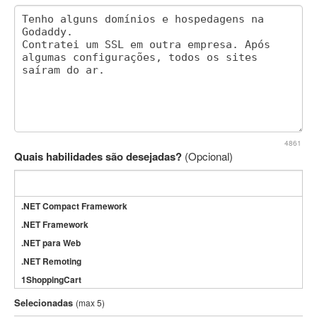
4861
Quais habilidades são desejadas?
(Opcional)
.NET Compact Framework
.NET Framework
.NET para Web
.NET Remoting
1ShoppingCart
3DS Max
Selecionadas
(max 5)
3GSM