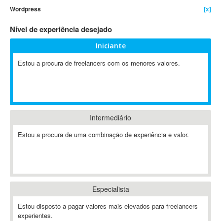
Wordpress
[x]
4D Dimension
802.11
Nível de experiência desejado
A&P
Iniciante
A-GPS
Estou a procura de freelancers com os menores valores.
A2Billing
AAUS Scientific Diver
Ab Initio
ABAP
Abaqus
Intermediário
ABBYY FineReader
Estou a procura de uma combinação de experiência e valor.
ABIS
AbleCommerce
Ableton
Ableton Live
Especialista
Ableton Push
Abstract
Estou disposto a pagar valores mais elevados para freelancers
experientes.
Abstract Window Toolkit (AWT)