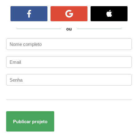
ActiveCollab
ActiveX
ActiveX Data Objects (ADO)
Ada
ou
Adianti Framework
ADK
Administração
Administração Acadêmica
Administração de Artistas e Repertórios
Administração de Banco de Dados
Administração de Redes
Administração PostgreSQL
Administrador de Sistemas
ADO.NET
ADO.NET Entity Framework
Publicar projeto
Adobe After Effects
Adobe AIR