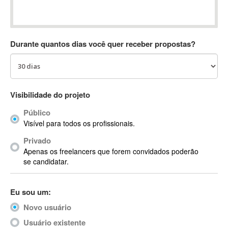
Absynth
AC Drives
AC3
Durante quantos dias você quer receber propostas?
ACARS
AccountMate
ACDSee
ACID Pro
Visibilidade do projeto
ACPI
Público
Acrobat
Visível para todos os profissionais.
Acrobat X
Privado
Acronis
Apenas os freelancers que forem convidados poderão
ACT
se candidatar.
Actian
Actimize
Eu sou um:
ActionScript
Novo usuário
ActionScript 3
Active Directory
Usuário existente