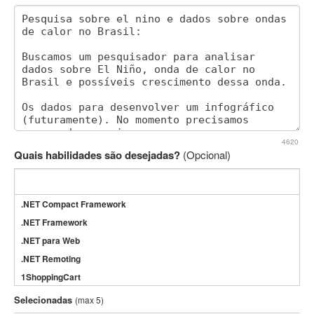
4620
Quais habilidades são desejadas?
(Opcional)
.NET Compact Framework
.NET Framework
.NET para Web
.NET Remoting
1ShoppingCart
3DS Max
Selecionadas
(max 5)
3GSM