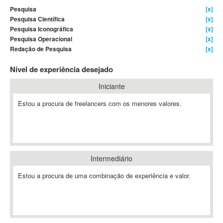
Pesquisa
[x]
4D Dimension
Pesquisa Científica
[x]
802.11
Pesquisa Iconográfica
[x]
A&P
Pesquisa Operacional
[x]
Redação de Pesquisa
[x]
A-GPS
A2Billing
Nível de experiência desejado
AAUS Scientific Diver
Iniciante
Ab Initio
ABAP
Estou a procura de freelancers com os menores valores.
Abaqus
ABBYY FineReader
ABIS
AbleCommerce
Intermediário
Ableton
Estou a procura de uma combinação de experiência e valor.
Ableton Live
Ableton Push
Abstract
Abstract Window Toolkit (AWT)