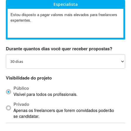
Especialista
Absynth
AC Drives
Estou disposto a pagar valores mais elevados para freelancers
experientes.
AC3
ACARS
AccountMate
ACDSee
Durante quantos dias você quer receber propostas?
ACID Pro
ACPI
Acrobat
Acrobat X
Visibilidade do projeto
Acronis
Público
ACT
Visível para todos os profissionais.
Actian
Privado
Actimize
Apenas os freelancers que forem convidados poderão
ActionScript
se candidatar.
ActionScript 3
Active Directory