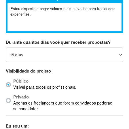
Absynth
Estou disposto a pagar valores mais elevados para freelancers
AC Drives
experientes.
AC3
ACARS
AccountMate
Durante quantos dias você quer receber propostas?
ACDSee
ACID Pro
ACPI
Acrobat
Visibilidade do projeto
Acrobat X
Acronis
Público
Visível para todos os profissionais.
ACT
Actian
Privado
Apenas os freelancers que forem convidados poderão
Actimize
se candidatar.
ActionScript
ActionScript 3
Eu sou um:
Active Directory