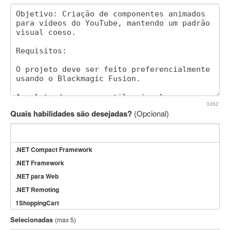
3362
Quais habilidades são desejadas?
(Opcional)
.NET Compact Framework
.NET Framework
.NET para Web
.NET Remoting
1ShoppingCart
3DS Max
Selecionadas
(max 5)
3GSM