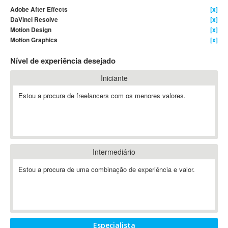
Adobe After Effects
[x]
4D Dimension
DaVinci Resolve
[x]
802.11
Motion Design
[x]
A&P
Motion Graphics
[x]
A-GPS
Nível de experiência desejado
A2Billing
Iniciante
AAUS Scientific Diver
Ab Initio
Estou a procura de freelancers com os menores valores.
ABAP
Abaqus
ABBYY FineReader
ABIS
Intermediário
AbleCommerce
Estou a procura de uma combinação de experiência e valor.
Ableton
Ableton Live
Ableton Push
Abstract
Abstract Window Toolkit (AWT)
Especialista