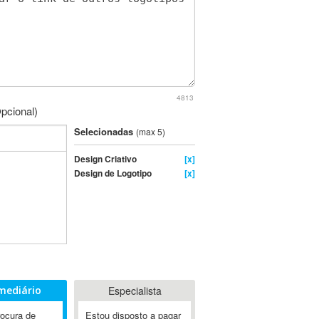
4813
pcional)
Selecionadas
(max 5)
Design Criativo
[x]
Design de Logotipo
[x]
mediário
Especialista
rocura de
Estou disposto a pagar