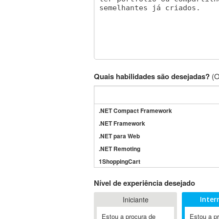
Quais habilidades são desejadas?
(O
.NET Compact Framework
.NET Framework
.NET para Web
.NET Remoting
1ShoppingCart
3DS Max
Nível de experiência desejado
3GSM
Iniciante
Inter
4D Dimension
802.11
Estou a procura de
Estou a p