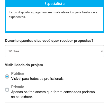
Especialista
Absynth
AC Drives
Estou disposto a pagar valores mais elevados para freelancers
experientes.
AC3
ACARS
AccountMate
ACDSee
Durante quantos dias você quer receber propostas?
ACID Pro
ACPI
Acrobat
Acrobat X
Visibilidade do projeto
Acronis
Público
ACT
Visível para todos os profissionais.
Actian
Privado
Actimize
Apenas os freelancers que forem convidados poderão
ActionScript
se candidatar.
ActionScript 3
Active Directory