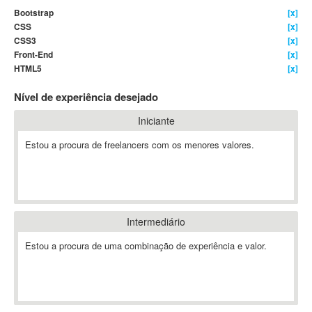
Bootstrap
[x]
4D Dimension
CSS
[x]
802.11
CSS3
[x]
A&P
Front-End
[x]
HTML5
[x]
A-GPS
A2Billing
Nível de experiência desejado
AAUS Scientific Diver
Iniciante
Ab Initio
ABAP
Estou a procura de freelancers com os menores valores.
Abaqus
ABBYY FineReader
ABIS
AbleCommerce
Intermediário
Ableton
Estou a procura de uma combinação de experiência e valor.
Ableton Live
Ableton Push
Abstract
Abstract Window Toolkit (AWT)