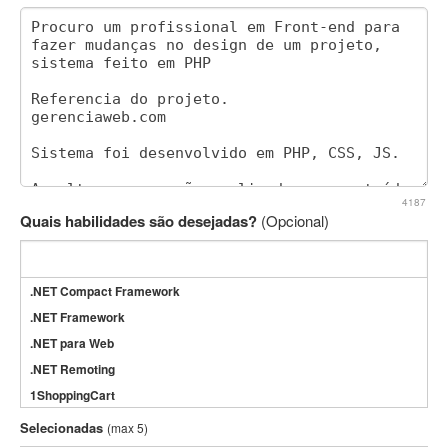
4187
Quais habilidades são desejadas?
(Opcional)
.NET Compact Framework
.NET Framework
.NET para Web
.NET Remoting
1ShoppingCart
3DS Max
Selecionadas
(max 5)
3GSM