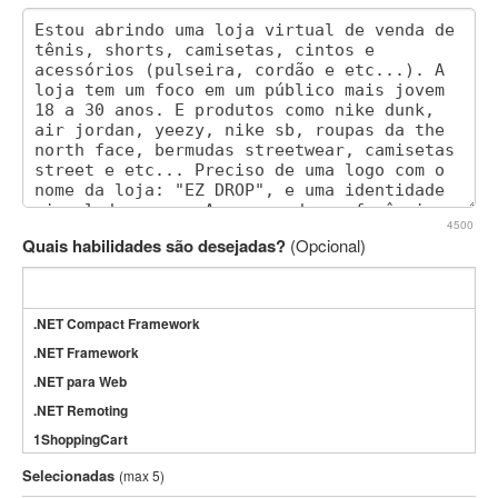
4500
Quais habilidades são desejadas?
(Opcional)
.NET Compact Framework
.NET Framework
.NET para Web
.NET Remoting
1ShoppingCart
3DS Max
Selecionadas
(max 5)
3GSM