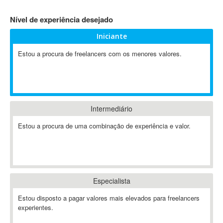
4D Dimension
Nível de experiência desejado
802.11
Iniciante
A&P
A-GPS
Estou a procura de freelancers com os menores valores.
A2Billing
AAUS Scientific Diver
Ab Initio
ABAP
Intermediário
Abaqus
Estou a procura de uma combinação de experiência e valor.
ABBYY FineReader
ABIS
AbleCommerce
Ableton
Especialista
Ableton Live
Ableton Push
Estou disposto a pagar valores mais elevados para freelancers
Abstract
experientes.
Abstract Window Toolkit (AWT)