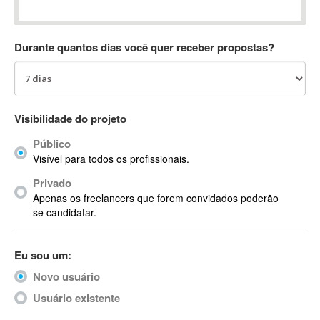
Absynth
AC Drives
Durante quantos dias você quer receber propostas?
AC3
ACARS
AccountMate
ACDSee
Visibilidade do projeto
ACID Pro
Público
ACPI
Visível para todos os profissionais.
Acrobat
Acrobat X
Privado
Apenas os freelancers que forem convidados poderão
Acronis
se candidatar.
ACT
Actian
Eu sou um:
Actimize
ActionScript
Novo usuário
ActionScript 3
Usuário existente
Active Directory