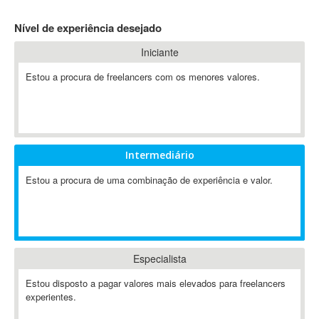
4D Dimension
Nível de experiência desejado
802.11
Iniciante
A&P
A-GPS
Estou a procura de freelancers com os menores valores.
A2Billing
AAUS Scientific Diver
Ab Initio
ABAP
Intermediário
Abaqus
Estou a procura de uma combinação de experiência e valor.
ABBYY FineReader
ABIS
AbleCommerce
Ableton
Especialista
Ableton Live
Ableton Push
Estou disposto a pagar valores mais elevados para freelancers
Abstract
experientes.
Abstract Window Toolkit (AWT)