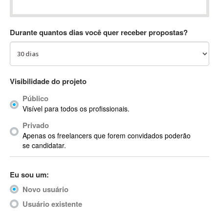
Absynth
AC Drives
Durante quantos dias você quer receber propostas?
AC3
ACARS
AccountMate
ACDSee
Visibilidade do projeto
ACID Pro
Público
ACPI
Visível para todos os profissionais.
Acrobat
Acrobat X
Privado
Apenas os freelancers que forem convidados poderão
Acronis
se candidatar.
ACT
Actian
Eu sou um:
Actimize
ActionScript
Novo usuário
ActionScript 3
Usuário existente
Active Directory