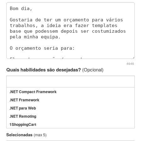
4646
Quais habilidades são desejadas?
(Opcional)
.NET Compact Framework
.NET Framework
.NET para Web
.NET Remoting
1ShoppingCart
3DS Max
Selecionadas
(max 5)
3GSM