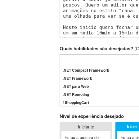
Quais habilidades são desejadas?
(O
.NET Compact Framework
.NET Framework
.NET para Web
.NET Remoting
1ShoppingCart
3DS Max
Nível de experiência desejado
3GSM
Iniciante
Inter
4D Dimension
802.11
Estou a procura de
Estou a p