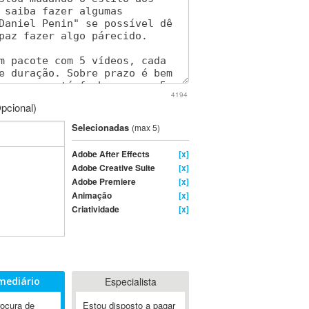
4194
pcional)
Selecionadas
(max 5)
Adobe After Effects
[x]
Adobe Creative Suite
[x]
Adobe Premiere
[x]
Animação
[x]
Criatividade
[x]
mediário
Especialista
rocura de
Estou disposto a pagar