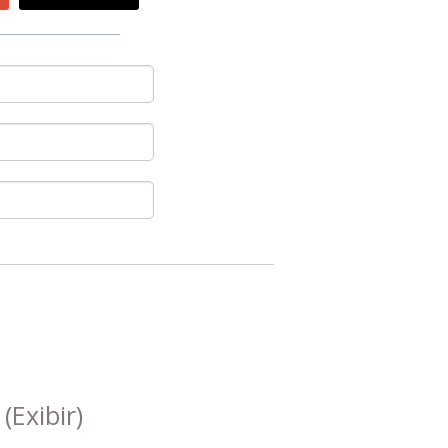
s
(Exibir)