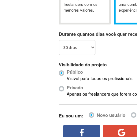
A&P
freelancers com os
uma comb
menores valores.
experiênci
A-GPS
A2Billing
AAUS Scientific Diver
Durante quantos dias você quer rec
Ab Initio
ABAP
Abaqus
ABBYY FineReader
Visibilidade do projeto
ABIS
Público
AbleCommerce
Visível para todos os profissionais.
Ableton
Privado
Ableton Live
Apenas os freelancers que forem co
Ableton Push
Abstract
Novo usuário
Eu sou um:
Abstract Window Toolkit (AWT)
Absynth
AC Drives