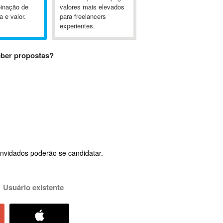
inação de
valores mais elevados
a e valor.
para freelancers
experientes.
eber propostas?
nvidados poderão se candidatar.
Usuário existente