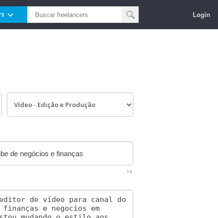
Login
rs
14