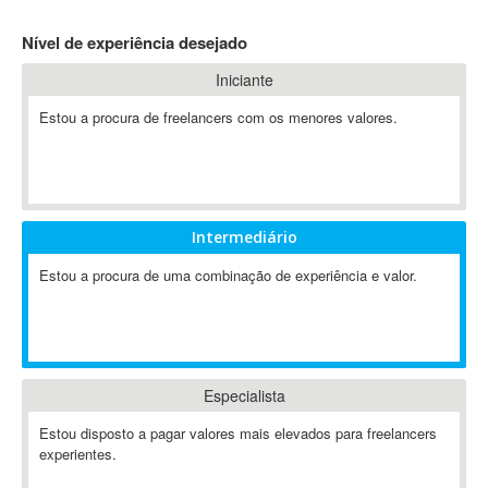
4D Dimension
Nível de experiência desejado
802.11
Iniciante
A&P
A-GPS
Estou a procura de freelancers com os menores valores.
A2Billing
AAUS Scientific Diver
Ab Initio
ABAP
Intermediário
Abaqus
Estou a procura de uma combinação de experiência e valor.
ABBYY FineReader
ABIS
AbleCommerce
Ableton
Especialista
Ableton Live
Ableton Push
Estou disposto a pagar valores mais elevados para freelancers
Abstract
experientes.
Abstract Window Toolkit (AWT)