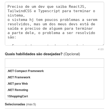
4123
Quais habilidades são desejadas?
(Opcional)
.NET Compact Framework
.NET Framework
.NET para Web
.NET Remoting
1ShoppingCart
3DS Max
Selecionadas
(max 5)
3GSM