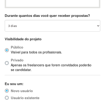
Absynth
AC Drives
Durante quantos dias você quer receber propostas?
AC3
ACARS
AccountMate
ACDSee
Visibilidade do projeto
ACID Pro
Público
ACPI
Visível para todos os profissionais.
Acrobat
Acrobat X
Privado
Apenas os freelancers que forem convidados poderão
Acronis
se candidatar.
ACT
Actian
Eu sou um:
Actimize
ActionScript
Novo usuário
ActionScript 3
Usuário existente
Active Directory