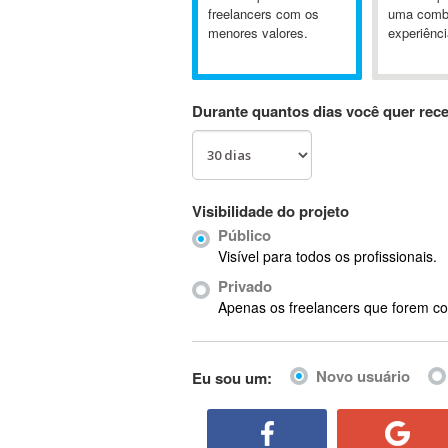
A&P
freelancers com os
uma comb
menores valores.
experiênci
A-GPS
A2Billing
AAUS Scientific Diver
Durante quantos dias você quer rec
Ab Initio
ABAP
Abaqus
ABBYY FineReader
Visibilidade do projeto
ABIS
Público
AbleCommerce
Visível para todos os profissionais.
Ableton
Privado
Ableton Live
Apenas os freelancers que forem co
Ableton Push
Abstract
Novo usuário
Eu sou um:
Abstract Window Toolkit (AWT)
Absynth
AC Drives