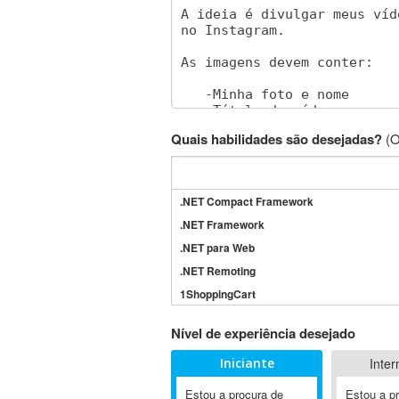
Quais habilidades são desejadas?
(O
.NET Compact Framework
.NET Framework
.NET para Web
.NET Remoting
1ShoppingCart
3DS Max
Nível de experiência desejado
3GSM
Iniciante
Inter
4D Dimension
802.11
Estou a procura de
Estou a p