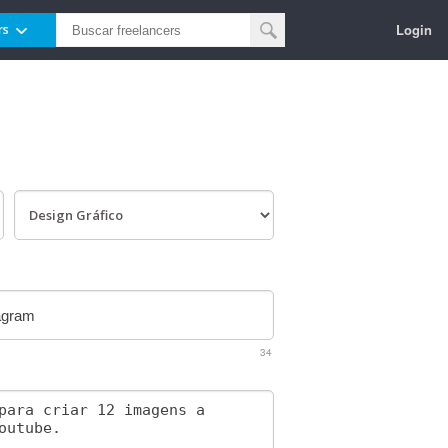
Login
rs
34