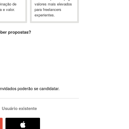
inação de
valores mais elevados
a e valor.
para freelancers
experientes.
eber propostas?
nvidados poderão se candidatar.
Usuário existente