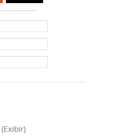
s
(Exibir)