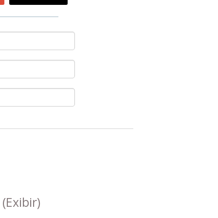
s
(Exibir)