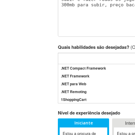
Quais habilidades são desejadas?
(O
.NET Compact Framework
.NET Framework
.NET para Web
.NET Remoting
1ShoppingCart
3DS Max
Nível de experiência desejado
3GSM
Iniciante
Inter
4D Dimension
802.11
Estou a procura de
Estou a p