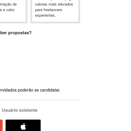
inação de
valores mais elevados
a e valor.
para freelancers
experientes.
eber propostas?
nvidados poderão se candidatar.
Usuário existente