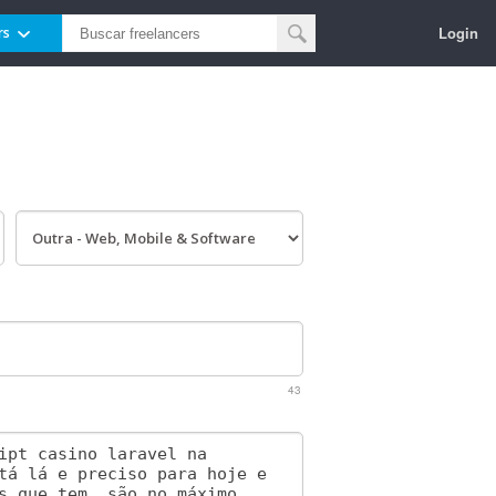
Login
rs
43