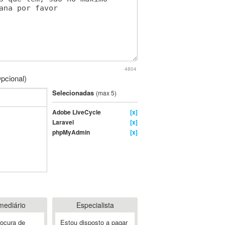
4804
pcional)
Selecionadas
(max 5)
Adobe LiveCycle
[x]
Laravel
[x]
phpMyAdmin
[x]
mediário
Especialista
rocura de
Estou disposto a pagar