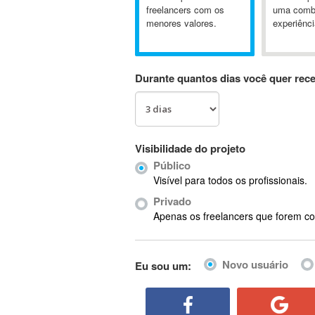
A&P
freelancers com os
uma comb
menores valores.
experiênci
A-GPS
A2Billing
AAUS Scientific Diver
Durante quantos dias você quer rec
Ab Initio
ABAP
Abaqus
ABBYY FineReader
Visibilidade do projeto
ABIS
Público
AbleCommerce
Visível para todos os profissionais.
Ableton
Privado
Ableton Live
Apenas os freelancers que forem co
Ableton Push
Abstract
Novo usuário
Eu sou um:
Abstract Window Toolkit (AWT)
Absynth
AC Drives