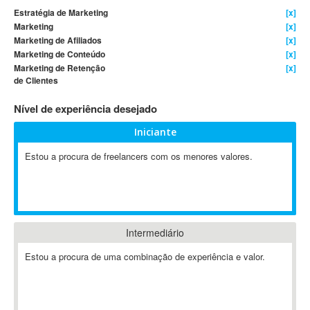
Estratégia de Marketing
[x]
4D Dimension
Marketing
[x]
802.11
Marketing de Afiliados
[x]
A&P
Marketing de Conteúdo
[x]
Marketing de Retenção
[x]
A-GPS
de Clientes
A2Billing
Nível de experiência desejado
AAUS Scientific Diver
Ab Initio
Iniciante
ABAP
Estou a procura de freelancers com os menores valores.
Abaqus
ABBYY FineReader
ABIS
AbleCommerce
Intermediário
Ableton
Ableton Live
Estou a procura de uma combinação de experiência e valor.
Ableton Push
Abstract
Abstract Window Toolkit (AWT)