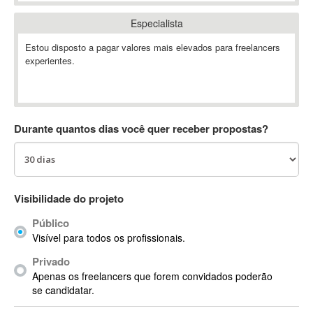
Absynth
Especialista
AC Drives
Estou disposto a pagar valores mais elevados para freelancers
AC3
experientes.
ACARS
AccountMate
ACDSee
ACID Pro
Durante quantos dias você quer receber propostas?
ACPI
Acrobat
Acrobat X
Acronis
Visibilidade do projeto
ACT
Público
Actian
Visível para todos os profissionais.
Actimize
Privado
ActionScript
Apenas os freelancers que forem convidados poderão
ActionScript 3
se candidatar.
Active Directory