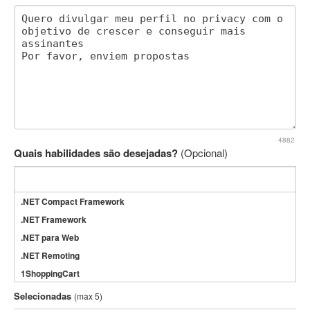
4882
Quais habilidades são desejadas?
(Opcional)
.NET Compact Framework
.NET Framework
.NET para Web
.NET Remoting
1ShoppingCart
3DS Max
Selecionadas
(max 5)
3GSM