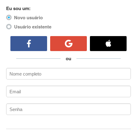
ActiveCollab
Eu sou um:
ActiveX
Novo usuário
ActiveX Data Objects (ADO)
Usuário existente
Ada
Adianti Framework
ADK
Administração
ou
Administração Acadêmica
Administração de Artistas e Repertórios
Administração de Banco de Dados
Administração de Redes
Administração PostgreSQL
Administrador de Sistemas
ADO.NET
ADO.NET Entity Framework
Adobe After Effects
Adobe AIR