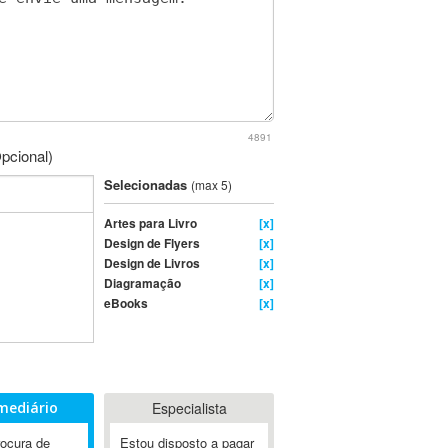
4891
pcional)
Selecionadas
(max 5)
Artes para Livro
[x]
Design de Flyers
[x]
Design de Livros
[x]
Diagramação
[x]
eBooks
[x]
mediário
Especialista
rocura de
Estou disposto a pagar