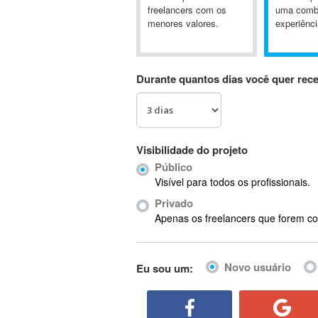
A&P
freelancers com os
uma comb
menores valores.
experiênci
A-GPS
A2Billing
AAUS Scientific Diver
Durante quantos dias você quer rec
Ab Initio
ABAP
Abaqus
ABBYY FineReader
Visibilidade do projeto
ABIS
Público
AbleCommerce
Visível para todos os profissionais.
Ableton
Privado
Ableton Live
Apenas os freelancers que forem co
Ableton Push
Abstract
Novo usuário
Eu sou um:
Abstract Window Toolkit (AWT)
Absynth
AC Drives