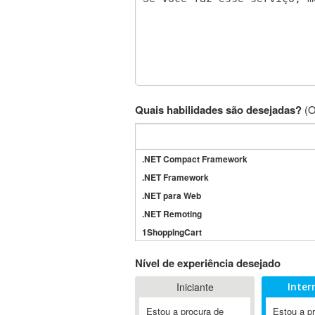
Quais habilidades são desejadas?
(O
.NET Compact Framework
.NET Framework
.NET para Web
.NET Remoting
1ShoppingCart
3DS Max
Nível de experiência desejado
3GSM
Iniciante
Inter
4D Dimension
802.11
Estou a procura de
Estou a p