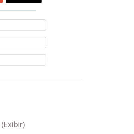
s
(Exibir)