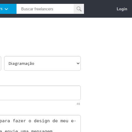
Login
rs
46