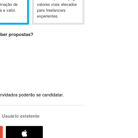
inação de
valores mais elevados
a e valor.
para freelancers
experientes.
eber propostas?
nvidados poderão se candidatar.
Usuário existente