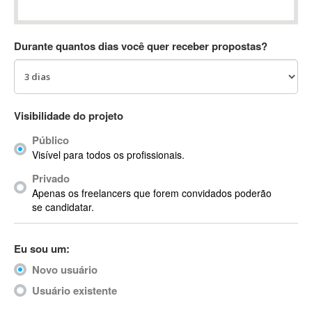
Absynth
AC Drives
Durante quantos dias você quer receber propostas?
AC3
ACARS
AccountMate
ACDSee
Visibilidade do projeto
ACID Pro
Público
ACPI
Visível para todos os profissionais.
Acrobat
Acrobat X
Privado
Apenas os freelancers que forem convidados poderão
Acronis
se candidatar.
ACT
Actian
Eu sou um:
Actimize
ActionScript
Novo usuário
ActionScript 3
Usuário existente
Active Directory