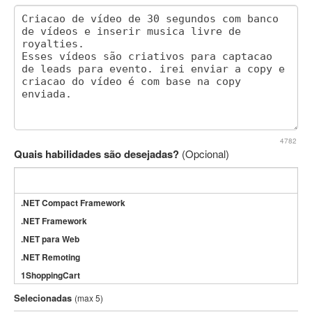
4782
Quais habilidades são desejadas?
(Opcional)
.NET Compact Framework
.NET Framework
.NET para Web
.NET Remoting
1ShoppingCart
3DS Max
Selecionadas
(max 5)
3GSM