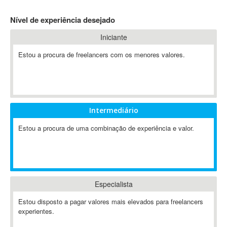
4D Dimension
Nível de experiência desejado
802.11
Iniciante
A&P
A-GPS
Estou a procura de freelancers com os menores valores.
A2Billing
AAUS Scientific Diver
Ab Initio
ABAP
Intermediário
Abaqus
Estou a procura de uma combinação de experiência e valor.
ABBYY FineReader
ABIS
AbleCommerce
Ableton
Especialista
Ableton Live
Ableton Push
Estou disposto a pagar valores mais elevados para freelancers
Abstract
experientes.
Abstract Window Toolkit (AWT)