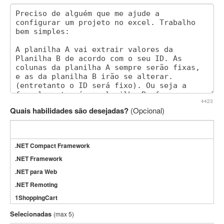
4423
Quais habilidades são desejadas?
(Opcional)
.NET Compact Framework
.NET Framework
.NET para Web
.NET Remoting
1ShoppingCart
3DS Max
Selecionadas
(max 5)
3GSM