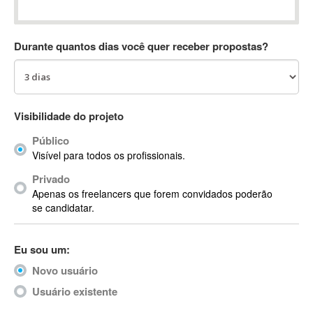
Absynth
AC Drives
Durante quantos dias você quer receber propostas?
AC3
ACARS
AccountMate
ACDSee
Visibilidade do projeto
ACID Pro
Público
ACPI
Visível para todos os profissionais.
Acrobat
Acrobat X
Privado
Apenas os freelancers que forem convidados poderão
Acronis
se candidatar.
ACT
Actian
Eu sou um:
Actimize
ActionScript
Novo usuário
ActionScript 3
Usuário existente
Active Directory