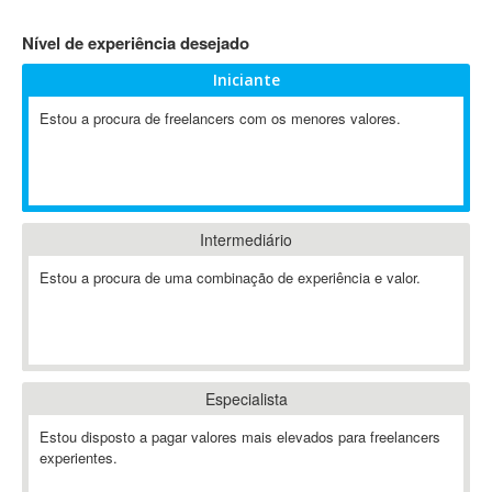
4D Dimension
Nível de experiência desejado
802.11
Iniciante
A&P
A-GPS
Estou a procura de freelancers com os menores valores.
A2Billing
AAUS Scientific Diver
Ab Initio
ABAP
Intermediário
Abaqus
Estou a procura de uma combinação de experiência e valor.
ABBYY FineReader
ABIS
AbleCommerce
Ableton
Especialista
Ableton Live
Ableton Push
Estou disposto a pagar valores mais elevados para freelancers
Abstract
experientes.
Abstract Window Toolkit (AWT)