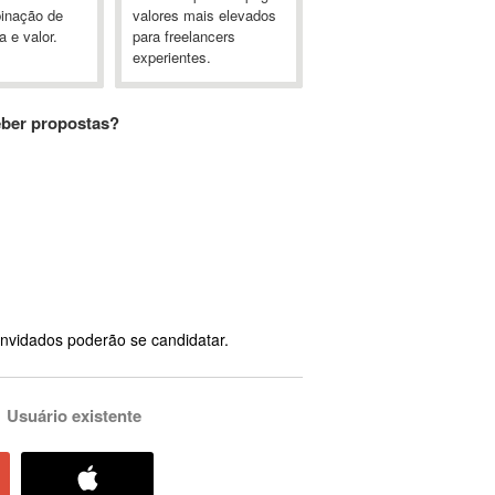
inação de
valores mais elevados
a e valor.
para freelancers
experientes.
eber propostas?
nvidados poderão se candidatar.
Usuário existente