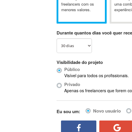
A&P
freelancers com os
uma comb
menores valores.
experiênci
A-GPS
A2Billing
AAUS Scientific Diver
Durante quantos dias você quer rec
Ab Initio
ABAP
Abaqus
ABBYY FineReader
Visibilidade do projeto
ABIS
Público
AbleCommerce
Visível para todos os profissionais.
Ableton
Privado
Ableton Live
Apenas os freelancers que forem co
Ableton Push
Abstract
Novo usuário
Eu sou um:
Abstract Window Toolkit (AWT)
Absynth
AC Drives