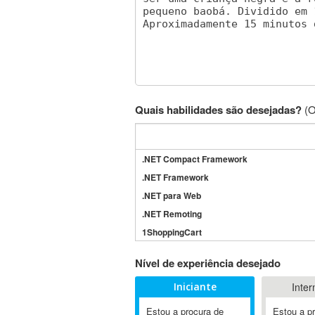
Quais habilidades são desejadas?
(O
.NET Compact Framework
.NET Framework
.NET para Web
.NET Remoting
1ShoppingCart
3DS Max
Nível de experiência desejado
3GSM
Iniciante
Inter
4D Dimension
802.11
Estou a procura de
Estou a p