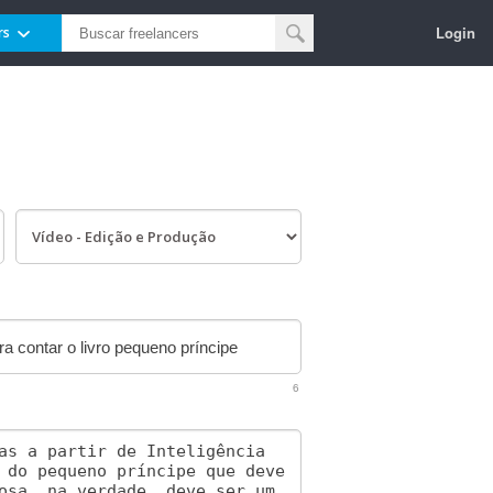
Login
rs
6