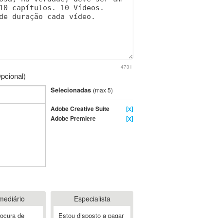
4731
pcional)
Selecionadas
(max 5)
Adobe Creative Suite
[x]
Adobe Premiere
[x]
mediário
Especialista
rocura de
Estou disposto a pagar