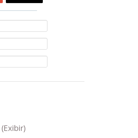
s
(Exibir)