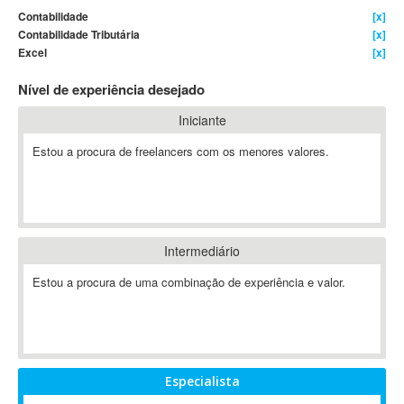
Contabilidade
[x]
4D Dimension
Contabilidade Tributária
[x]
802.11
Excel
[x]
A&P
Nível de experiência desejado
A-GPS
A2Billing
Iniciante
AAUS Scientific Diver
Estou a procura de freelancers com os menores valores.
Ab Initio
ABAP
Abaqus
ABBYY FineReader
Intermediário
ABIS
AbleCommerce
Estou a procura de uma combinação de experiência e valor.
Ableton
Ableton Live
Ableton Push
Abstract
Especialista
Abstract Window Toolkit (AWT)