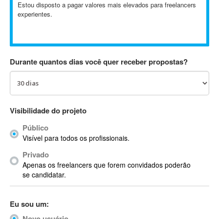
Estou disposto a pagar valores mais elevados para freelancers
Absynth
experientes.
AC Drives
AC3
ACARS
AccountMate
Durante quantos dias você quer receber propostas?
ACDSee
ACID Pro
ACPI
Visibilidade do projeto
Acrobat
Acrobat X
Público
Acronis
Visível para todos os profissionais.
ACT
Privado
Actian
Apenas os freelancers que forem convidados poderão
se candidatar.
Actimize
ActionScript
ActionScript 3
Eu sou um:
Active Directory
Novo usuário