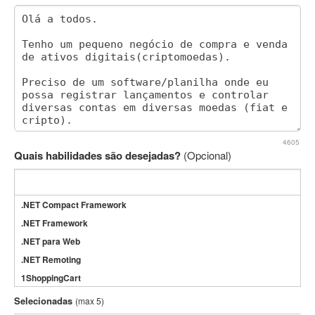
4605
Quais habilidades são desejadas?
(Opcional)
.NET Compact Framework
.NET Framework
.NET para Web
.NET Remoting
1ShoppingCart
3DS Max
Selecionadas
(max 5)
3GSM