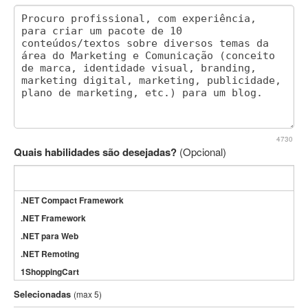
4730
Quais habilidades são desejadas?
(Opcional)
.NET Compact Framework
.NET Framework
.NET para Web
.NET Remoting
1ShoppingCart
3DS Max
Selecionadas
(max 5)
3GSM