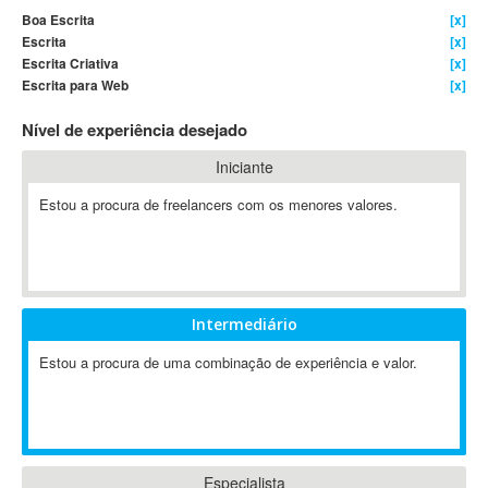
Boa Escrita
[x]
4D Dimension
Escrita
[x]
802.11
Escrita Criativa
[x]
A&P
Escrita para Web
[x]
A-GPS
Nível de experiência desejado
A2Billing
Iniciante
AAUS Scientific Diver
Ab Initio
Estou a procura de freelancers com os menores valores.
ABAP
Abaqus
ABBYY FineReader
ABIS
Intermediário
AbleCommerce
Estou a procura de uma combinação de experiência e valor.
Ableton
Ableton Live
Ableton Push
Abstract
Abstract Window Toolkit (AWT)
Especialista