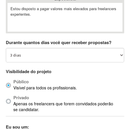
Absynth
Estou disposto a pagar valores mais elevados para freelancers
AC Drives
experientes.
AC3
ACARS
AccountMate
Durante quantos dias você quer receber propostas?
ACDSee
ACID Pro
ACPI
Acrobat
Visibilidade do projeto
Acrobat X
Acronis
Público
Visível para todos os profissionais.
ACT
Actian
Privado
Apenas os freelancers que forem convidados poderão
Actimize
se candidatar.
ActionScript
ActionScript 3
Eu sou um:
Active Directory