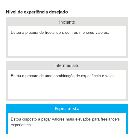
4D Dimension
Nível de experiência desejado
802.11
Iniciante
A&P
A-GPS
Estou a procura de freelancers com os menores valores.
A2Billing
AAUS Scientific Diver
Ab Initio
ABAP
Intermediário
Abaqus
Estou a procura de uma combinação de experiência e valor.
ABBYY FineReader
ABIS
AbleCommerce
Ableton
Especialista
Ableton Live
Ableton Push
Estou disposto a pagar valores mais elevados para freelancers
Abstract
experientes.
Abstract Window Toolkit (AWT)