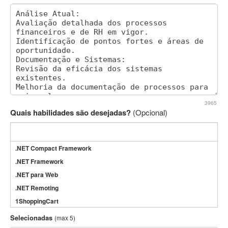
3965
Quais habilidades são desejadas?
(Opcional)
.NET Compact Framework
.NET Framework
.NET para Web
.NET Remoting
1ShoppingCart
3DS Max
Selecionadas
(max 5)
3GSM