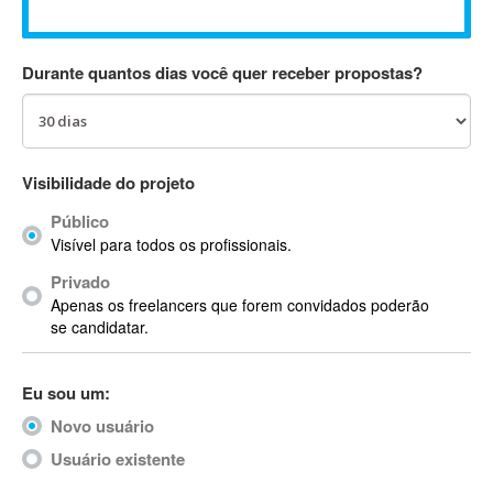
Absynth
AC Drives
Durante quantos dias você quer receber propostas?
AC3
ACARS
AccountMate
ACDSee
Visibilidade do projeto
ACID Pro
Público
ACPI
Visível para todos os profissionais.
Acrobat
Acrobat X
Privado
Apenas os freelancers que forem convidados poderão
Acronis
se candidatar.
ACT
Actian
Eu sou um:
Actimize
ActionScript
Novo usuário
ActionScript 3
Usuário existente
Active Directory