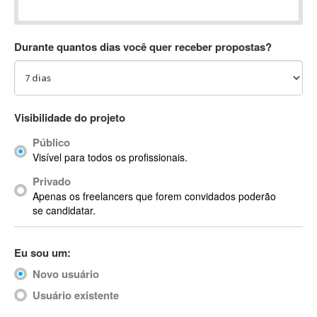
Absynth
AC Drives
Durante quantos dias você quer receber propostas?
AC3
ACARS
AccountMate
ACDSee
Visibilidade do projeto
ACID Pro
Público
ACPI
Visível para todos os profissionais.
Acrobat
Acrobat X
Privado
Apenas os freelancers que forem convidados poderão
Acronis
se candidatar.
ACT
Actian
Eu sou um:
Actimize
ActionScript
Novo usuário
ActionScript 3
Usuário existente
Active Directory