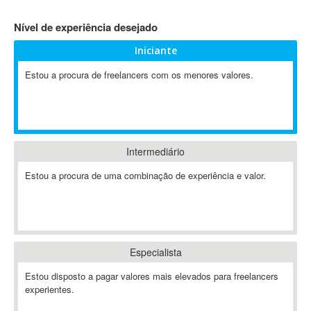
4D Dimension
Nível de experiência desejado
802.11
Iniciante
A&P
A-GPS
Estou a procura de freelancers com os menores valores.
A2Billing
AAUS Scientific Diver
Ab Initio
ABAP
Intermediário
Abaqus
Estou a procura de uma combinação de experiência e valor.
ABBYY FineReader
ABIS
AbleCommerce
Ableton
Especialista
Ableton Live
Ableton Push
Estou disposto a pagar valores mais elevados para freelancers
Abstract
experientes.
Abstract Window Toolkit (AWT)