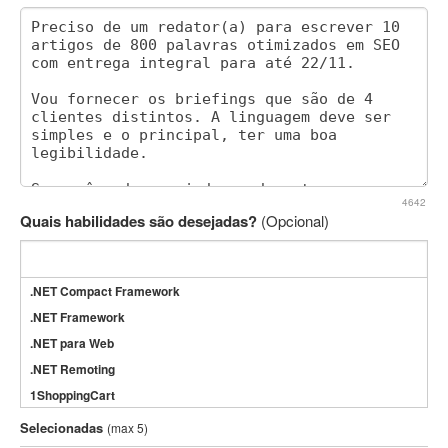
4642
Quais habilidades são desejadas?
(Opcional)
.NET Compact Framework
.NET Framework
.NET para Web
.NET Remoting
1ShoppingCart
3DS Max
Selecionadas
(max 5)
3GSM