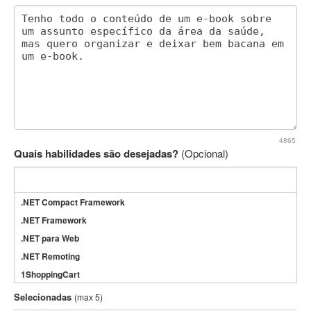
4865
Quais habilidades são desejadas?
(Opcional)
.NET Compact Framework
.NET Framework
.NET para Web
.NET Remoting
1ShoppingCart
3DS Max
Selecionadas
(max 5)
3GSM