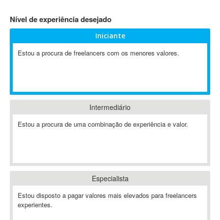
4D Dimension
Nível de experiência desejado
802.11
Iniciante
A&P
A-GPS
Estou a procura de freelancers com os menores valores.
A2Billing
AAUS Scientific Diver
Ab Initio
ABAP
Intermediário
Abaqus
Estou a procura de uma combinação de experiência e valor.
ABBYY FineReader
ABIS
AbleCommerce
Ableton
Especialista
Ableton Live
Ableton Push
Estou disposto a pagar valores mais elevados para freelancers
Abstract
experientes.
Abstract Window Toolkit (AWT)