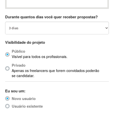
Absynth
AC Drives
Durante quantos dias você quer receber propostas?
AC3
ACARS
AccountMate
ACDSee
Visibilidade do projeto
ACID Pro
Público
ACPI
Visível para todos os profissionais.
Acrobat
Acrobat X
Privado
Apenas os freelancers que forem convidados poderão
Acronis
se candidatar.
ACT
Actian
Eu sou um:
Actimize
ActionScript
Novo usuário
ActionScript 3
Usuário existente
Active Directory