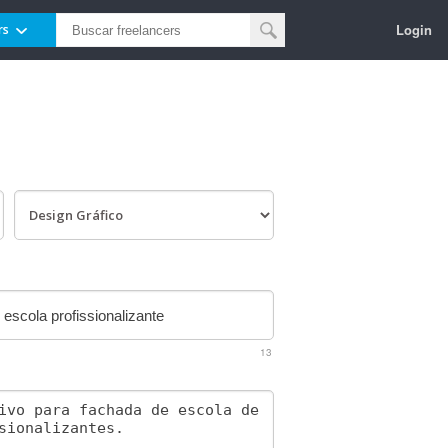
Login
rs
13