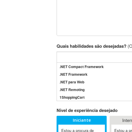
Quais habilidades são desejadas?
(O
.NET Compact Framework
.NET Framework
.NET para Web
.NET Remoting
1ShoppingCart
3DS Max
Nível de experiência desejado
3GSM
Iniciante
Inter
4D Dimension
802.11
Estou a procura de
Estou a p