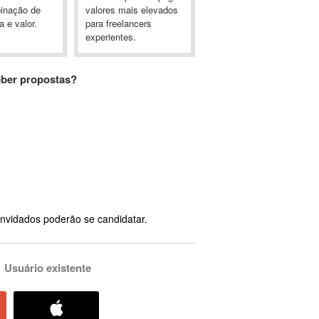
inação de
valores mais elevados
a e valor.
para freelancers
experientes.
eber propostas?
nvidados poderão se candidatar.
Usuário existente