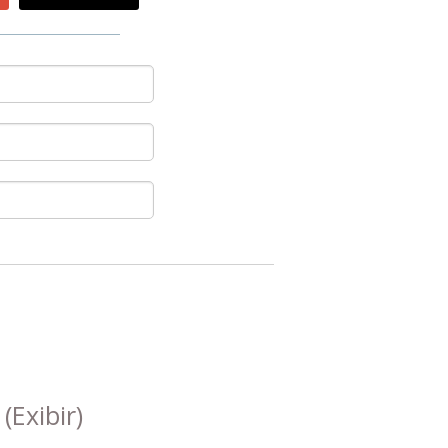
s
(Exibir)