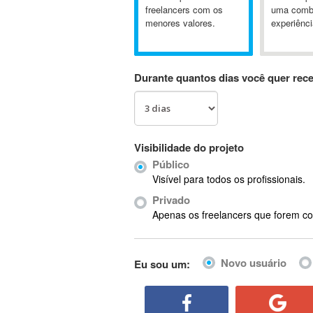
A&P
freelancers com os
uma comb
menores valores.
experiênci
A-GPS
A2Billing
AAUS Scientific Diver
Durante quantos dias você quer rec
Ab Initio
ABAP
Abaqus
ABBYY FineReader
Visibilidade do projeto
ABIS
Público
AbleCommerce
Visível para todos os profissionais.
Ableton
Privado
Ableton Live
Apenas os freelancers que forem co
Ableton Push
Abstract
Novo usuário
Eu sou um:
Abstract Window Toolkit (AWT)
Absynth
AC Drives