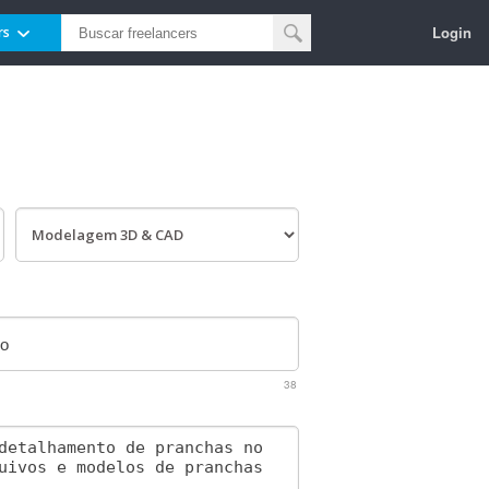
Login
rs
38