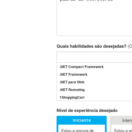
Quais habilidades são desejadas?
(O
.NET Compact Framework
.NET Framework
.NET para Web
.NET Remoting
1ShoppingCart
3DS Max
Nível de experiência desejado
3GSM
Iniciante
Inter
4D Dimension
802.11
Estou a procura de
Estou a p