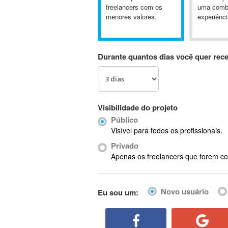
A&P
freelancers com os
uma comb
menores valores.
experiênci
A-GPS
A2Billing
AAUS Scientific Diver
Durante quantos dias você quer rec
Ab Initio
ABAP
Abaqus
ABBYY FineReader
Visibilidade do projeto
ABIS
Público
AbleCommerce
Visível para todos os profissionais.
Ableton
Privado
Ableton Live
Apenas os freelancers que forem co
Ableton Push
Abstract
Novo usuário
Eu sou um:
Abstract Window Toolkit (AWT)
Absynth
AC Drives