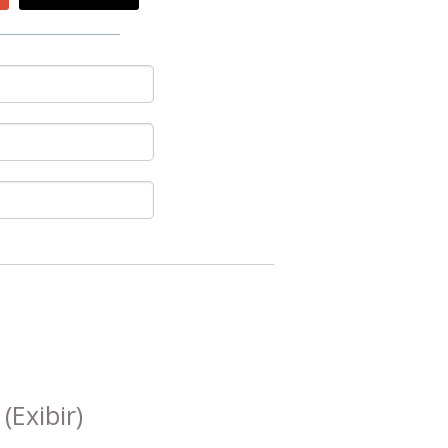
s
(Exibir)