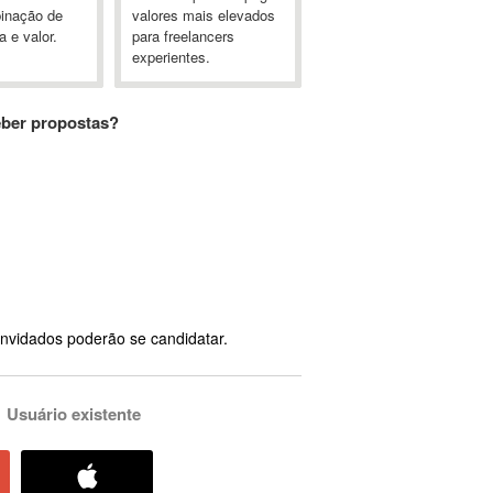
inação de
valores mais elevados
a e valor.
para freelancers
experientes.
eber propostas?
nvidados poderão se candidatar.
Usuário existente