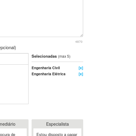
4870
pcional)
Selecionadas
(max 5)
Engenharia Civil
[x]
Engenharia Elétrica
[x]
mediário
Especialista
rocura de
Estou disposto a pagar