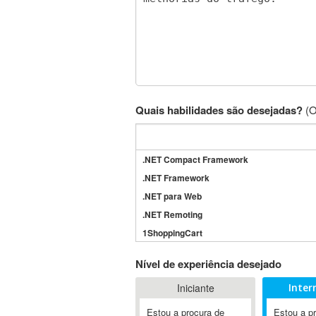
Quais habilidades são desejadas?
(O
.NET Compact Framework
.NET Framework
.NET para Web
.NET Remoting
1ShoppingCart
3DS Max
Nível de experiência desejado
3GSM
Iniciante
Inter
4D Dimension
802.11
Estou a procura de
Estou a p