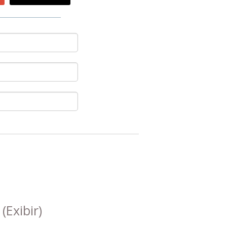
s
(Exibir)