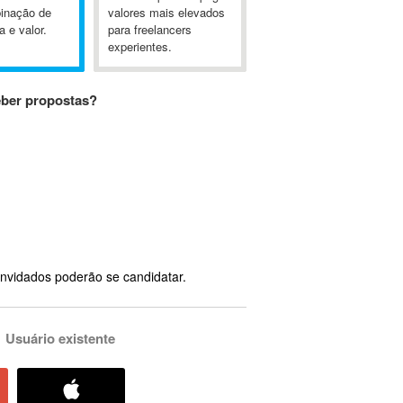
inação de
valores mais elevados
a e valor.
para freelancers
experientes.
eber propostas?
nvidados poderão se candidatar.
Usuário existente