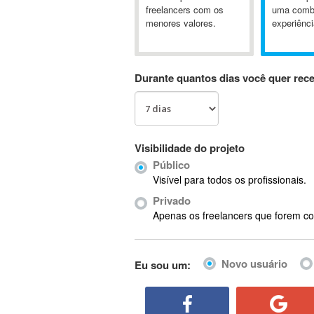
A&P
freelancers com os
uma comb
menores valores.
experiênci
A-GPS
A2Billing
AAUS Scientific Diver
Durante quantos dias você quer rec
Ab Initio
ABAP
Abaqus
ABBYY FineReader
Visibilidade do projeto
ABIS
Público
AbleCommerce
Visível para todos os profissionais.
Ableton
Privado
Ableton Live
Apenas os freelancers que forem co
Ableton Push
Abstract
Novo usuário
Eu sou um:
Abstract Window Toolkit (AWT)
Absynth
AC Drives