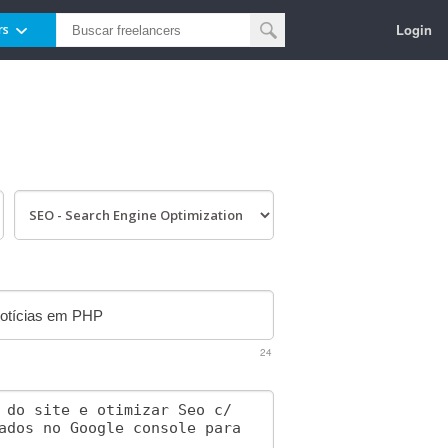
Login
rs
24