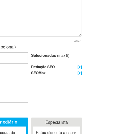
4870
pcional)
Selecionadas
(max 5)
Redação SEO
[x]
SEOMoz
[x]
mediário
Especialista
rocura de
Estou disposto a pagar