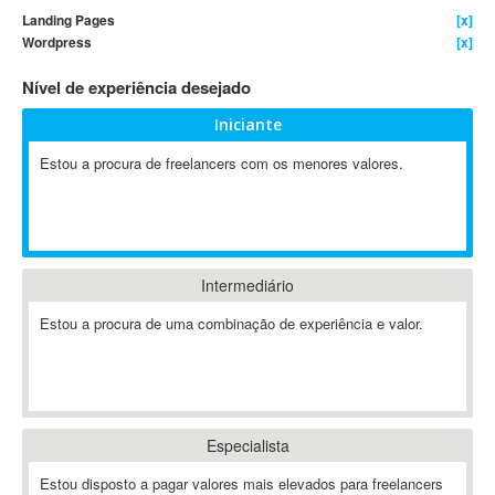
Landing Pages
[x]
4D Dimension
Wordpress
[x]
802.11
Nível de experiência desejado
A&P
A-GPS
Iniciante
A2Billing
Estou a procura de freelancers com os menores valores.
AAUS Scientific Diver
Ab Initio
ABAP
Abaqus
Intermediário
ABBYY FineReader
ABIS
Estou a procura de uma combinação de experiência e valor.
AbleCommerce
Ableton
Ableton Live
Ableton Push
Especialista
Abstract
Estou disposto a pagar valores mais elevados para freelancers
Abstract Window Toolkit (AWT)