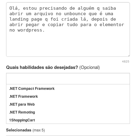
4825
Quais habilidades são desejadas?
(Opcional)
.NET Compact Framework
.NET Framework
.NET para Web
.NET Remoting
1ShoppingCart
3DS Max
Selecionadas
(max 5)
3GSM