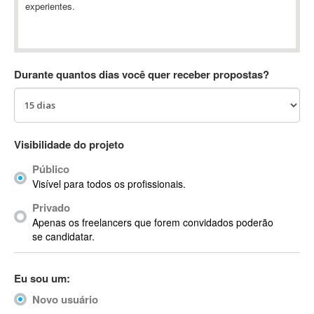
experientes.
Absynth
AC Drives
AC3
ACARS
Durante quantos dias você quer receber propostas?
AccountMate
ACDSee
ACID Pro
ACPI
Visibilidade do projeto
Acrobat
Público
Acrobat X
Visível para todos os profissionais.
Acronis
Privado
ACT
Apenas os freelancers que forem convidados poderão
Actian
se candidatar.
Actimize
ActionScript
Eu sou um:
ActionScript 3
Novo usuário
Active Directory