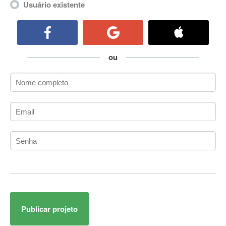
Usuário existente
ActiveCollab
ActiveX
ActiveX Data Objects (ADO)
Ada
ou
Adianti Framework
ADK
Administração
Administração Acadêmica
Administração de Artistas e Repertórios
Administração de Banco de Dados
Administração de Redes
Administração PostgreSQL
Administrador de Sistemas
ADO.NET
ADO.NET Entity Framework
Adobe After Effects
Publicar projeto
Adobe AIR