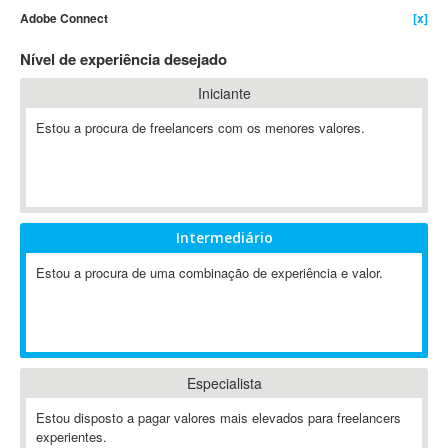
Adobe Connect
[x]
4D Dimension
802.11
Nível de experiência desejado
A&P
Iniciante
A-GPS
Estou a procura de freelancers com os menores valores.
A2Billing
AAUS Scientific Diver
Ab Initio
ABAP
Abaqus
Intermediário
ABBYY FineReader
Estou a procura de uma combinação de experiência e valor.
ABIS
AbleCommerce
Ableton
Ableton Live
Especialista
Ableton Push
Abstract
Estou disposto a pagar valores mais elevados para freelancers
experientes.
Abstract Window Toolkit (AWT)