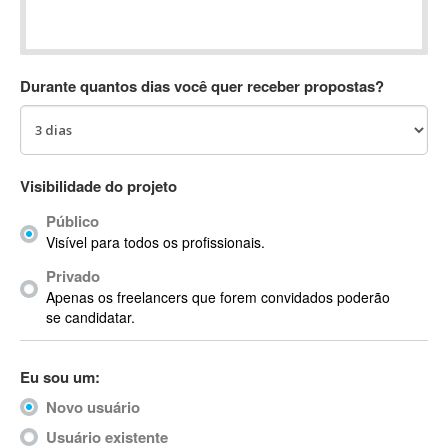
Absynth
AC Drives
AC3
Durante quantos dias você quer receber propostas?
ACARS
AccountMate
ACDSee
ACID Pro
Visibilidade do projeto
ACPI
Público
Acrobat
Visível para todos os profissionais.
Acrobat X
Privado
Acronis
Apenas os freelancers que forem convidados poderão
ACT
se candidatar.
Actian
Actimize
Eu sou um:
ActionScript
Novo usuário
ActionScript 3
Active Directory
Usuário existente