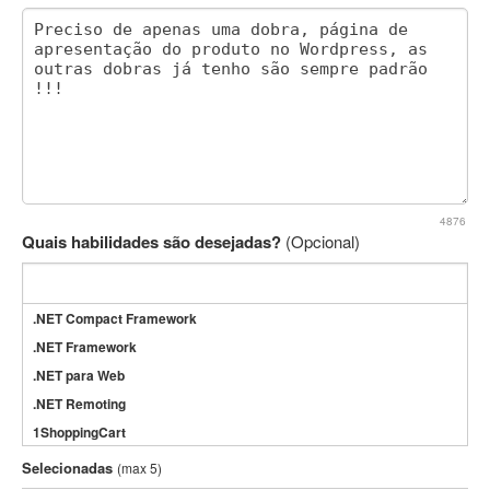
4876
Quais habilidades são desejadas?
(Opcional)
.NET Compact Framework
.NET Framework
.NET para Web
.NET Remoting
1ShoppingCart
3DS Max
Selecionadas
(max 5)
3GSM