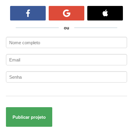
ActiveCollab
ActiveX
ActiveX Data Objects (ADO)
Ada
ou
Adianti Framework
ADK
Administração
Administração Acadêmica
Administração de Artistas e Repertórios
Administração de Banco de Dados
Administração de Redes
Administração PostgreSQL
Administrador de Sistemas
ADO.NET
ADO.NET Entity Framework
Publicar projeto
Adobe After Effects
Adobe AIR