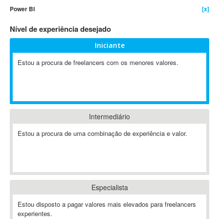
Power BI
[x]
4D Dimension
802.11
Nível de experiência desejado
A&P
Iniciante
A-GPS
Estou a procura de freelancers com os menores valores.
A2Billing
AAUS Scientific Diver
Ab Initio
ABAP
Abaqus
Intermediário
ABBYY FineReader
Estou a procura de uma combinação de experiência e valor.
ABIS
AbleCommerce
Ableton
Ableton Live
Especialista
Ableton Push
Abstract
Estou disposto a pagar valores mais elevados para freelancers
experientes.
Abstract Window Toolkit (AWT)