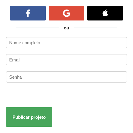
ActiveCollab
ActiveX
ActiveX Data Objects (ADO)
Ada
ou
Adianti Framework
ADK
Administração
Administração Acadêmica
Administração de Artistas e Repertórios
Administração de Banco de Dados
Administração de Redes
Administração PostgreSQL
Administrador de Sistemas
ADO.NET
ADO.NET Entity Framework
Publicar projeto
Adobe After Effects
Adobe AIR