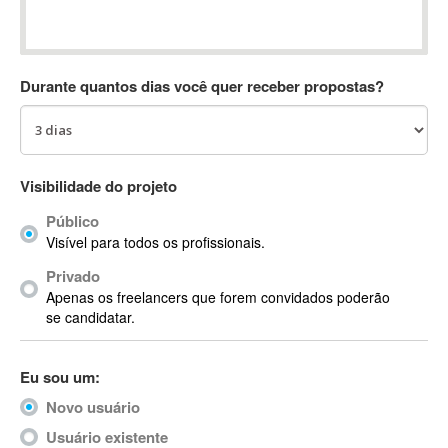
Absynth
AC Drives
AC3
Durante quantos dias você quer receber propostas?
ACARS
AccountMate
ACDSee
ACID Pro
Visibilidade do projeto
ACPI
Público
Acrobat
Visível para todos os profissionais.
Acrobat X
Privado
Acronis
Apenas os freelancers que forem convidados poderão
ACT
se candidatar.
Actian
Actimize
Eu sou um:
ActionScript
Novo usuário
ActionScript 3
Active Directory
Usuário existente