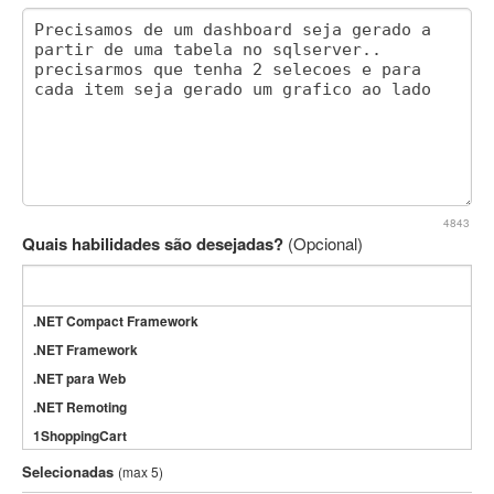
4843
Quais habilidades são desejadas?
(Opcional)
.NET Compact Framework
.NET Framework
.NET para Web
.NET Remoting
1ShoppingCart
3DS Max
Selecionadas
(max 5)
3GSM