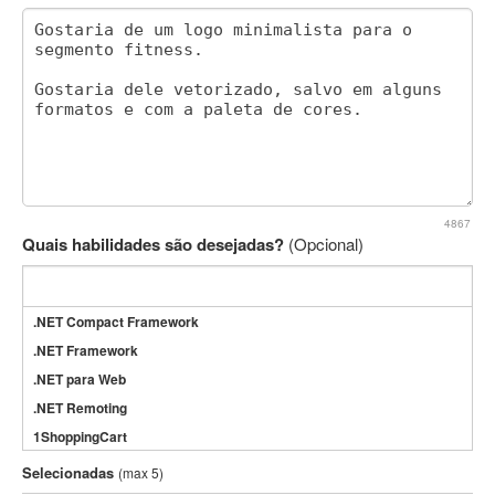
4867
Quais habilidades são desejadas?
(Opcional)
.NET Compact Framework
.NET Framework
.NET para Web
.NET Remoting
1ShoppingCart
3DS Max
Selecionadas
(max 5)
3GSM