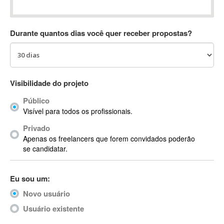
Absynth
AC Drives
Durante quantos dias você quer receber propostas?
AC3
ACARS
AccountMate
ACDSee
Visibilidade do projeto
ACID Pro
Público
ACPI
Visível para todos os profissionais.
Acrobat
Acrobat X
Privado
Apenas os freelancers que forem convidados poderão
Acronis
se candidatar.
ACT
Actian
Eu sou um:
Actimize
ActionScript
Novo usuário
ActionScript 3
Usuário existente
Active Directory