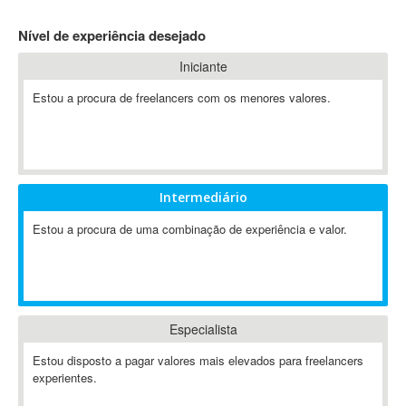
4D Dimension
Nível de experiência desejado
802.11
Iniciante
A&P
A-GPS
Estou a procura de freelancers com os menores valores.
A2Billing
AAUS Scientific Diver
Ab Initio
ABAP
Intermediário
Abaqus
Estou a procura de uma combinação de experiência e valor.
ABBYY FineReader
ABIS
AbleCommerce
Ableton
Especialista
Ableton Live
Ableton Push
Estou disposto a pagar valores mais elevados para freelancers
Abstract
experientes.
Abstract Window Toolkit (AWT)