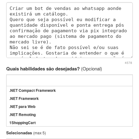
4578
Quais habilidades são desejadas?
(Opcional)
.NET Compact Framework
.NET Framework
.NET para Web
.NET Remoting
1ShoppingCart
3DS Max
Selecionadas
(max 5)
3GSM