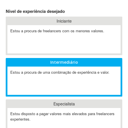
4D Dimension
Nível de experiência desejado
802.11
Iniciante
A&P
A-GPS
Estou a procura de freelancers com os menores valores.
A2Billing
AAUS Scientific Diver
Ab Initio
ABAP
Intermediário
Abaqus
Estou a procura de uma combinação de experiência e valor.
ABBYY FineReader
ABIS
AbleCommerce
Ableton
Especialista
Ableton Live
Ableton Push
Estou disposto a pagar valores mais elevados para freelancers
Abstract
experientes.
Abstract Window Toolkit (AWT)