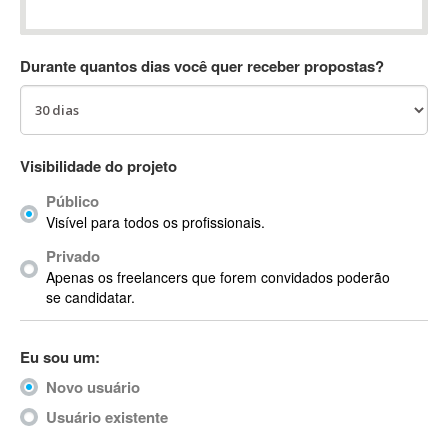
Absynth
AC Drives
Durante quantos dias você quer receber propostas?
AC3
ACARS
AccountMate
ACDSee
Visibilidade do projeto
ACID Pro
Público
ACPI
Visível para todos os profissionais.
Acrobat
Acrobat X
Privado
Apenas os freelancers que forem convidados poderão
Acronis
se candidatar.
ACT
Actian
Eu sou um:
Actimize
ActionScript
Novo usuário
ActionScript 3
Usuário existente
Active Directory