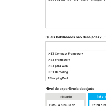
Quais habilidades são desejadas?
(O
.NET Compact Framework
.NET Framework
.NET para Web
.NET Remoting
1ShoppingCart
3DS Max
Nível de experiência desejado
3GSM
Iniciante
Inter
4D Dimension
802.11
Estou a procura de
Estou a p