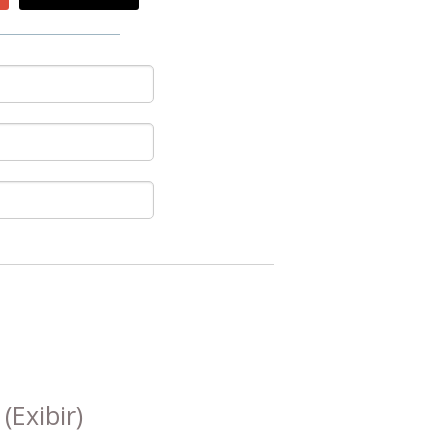
s
(Exibir)