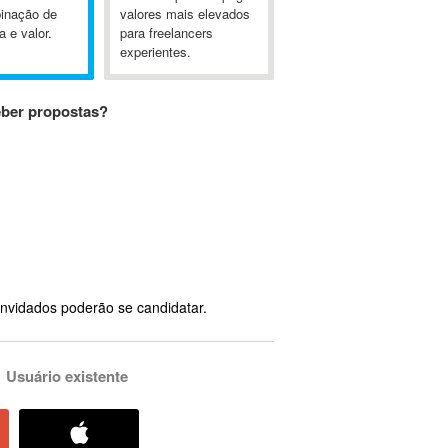
inação de
valores mais elevados
a e valor.
para freelancers
experientes.
eber propostas?
nvidados poderão se candidatar.
Usuário existente