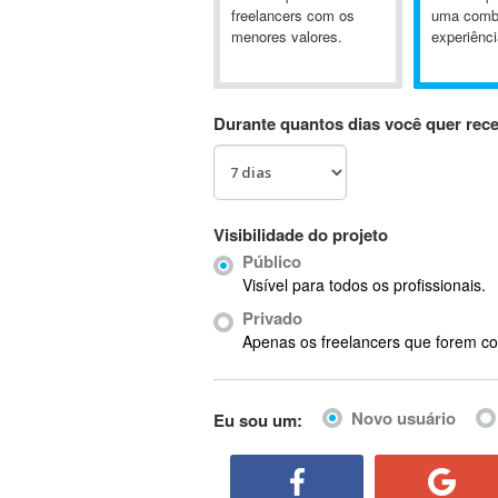
A&P
freelancers com os
uma comb
menores valores.
experiênci
A-GPS
A2Billing
AAUS Scientific Diver
Durante quantos dias você quer rec
Ab Initio
ABAP
Abaqus
ABBYY FineReader
Visibilidade do projeto
ABIS
Público
AbleCommerce
Visível para todos os profissionais.
Ableton
Privado
Ableton Live
Apenas os freelancers que forem co
Ableton Push
Abstract
Novo usuário
Eu sou um:
Abstract Window Toolkit (AWT)
Absynth
AC Drives