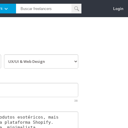
Login
rs
38