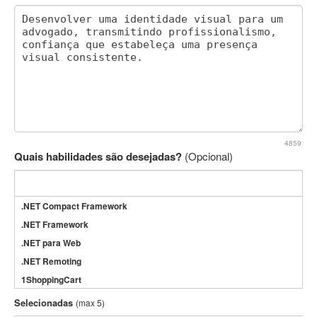
4859
Quais habilidades são desejadas?
(Opcional)
.NET Compact Framework
.NET Framework
.NET para Web
.NET Remoting
1ShoppingCart
3DS Max
Selecionadas
(max 5)
3GSM