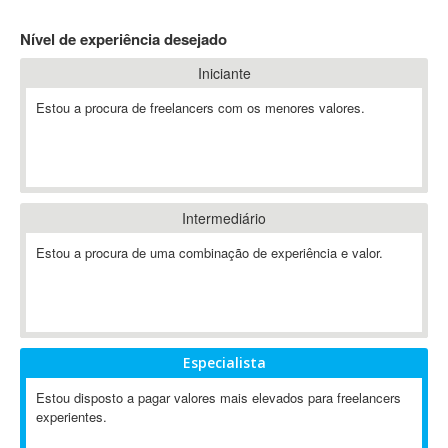
4D Dimension
Nível de experiência desejado
802.11
Iniciante
A&P
A-GPS
Estou a procura de freelancers com os menores valores.
A2Billing
AAUS Scientific Diver
Ab Initio
ABAP
Intermediário
Abaqus
Estou a procura de uma combinação de experiência e valor.
ABBYY FineReader
ABIS
AbleCommerce
Ableton
Especialista
Ableton Live
Ableton Push
Estou disposto a pagar valores mais elevados para freelancers
Abstract
experientes.
Abstract Window Toolkit (AWT)