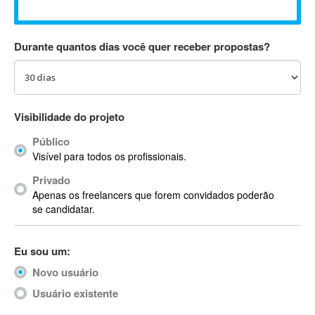
Absynth
AC Drives
Durante quantos dias você quer receber propostas?
AC3
ACARS
AccountMate
ACDSee
Visibilidade do projeto
ACID Pro
Público
ACPI
Visível para todos os profissionais.
Acrobat
Acrobat X
Privado
Apenas os freelancers que forem convidados poderão
Acronis
se candidatar.
ACT
Actian
Eu sou um:
Actimize
ActionScript
Novo usuário
ActionScript 3
Usuário existente
Active Directory