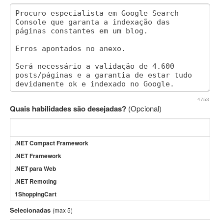
4753
Quais habilidades são desejadas?
(Opcional)
.NET Compact Framework
.NET Framework
.NET para Web
.NET Remoting
1ShoppingCart
3DS Max
Selecionadas
(max 5)
3GSM