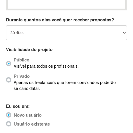
Absynth
AC Drives
Durante quantos dias você quer receber propostas?
AC3
ACARS
AccountMate
ACDSee
Visibilidade do projeto
ACID Pro
Público
ACPI
Visível para todos os profissionais.
Acrobat
Acrobat X
Privado
Apenas os freelancers que forem convidados poderão
Acronis
se candidatar.
ACT
Actian
Eu sou um:
Actimize
ActionScript
Novo usuário
ActionScript 3
Usuário existente
Active Directory