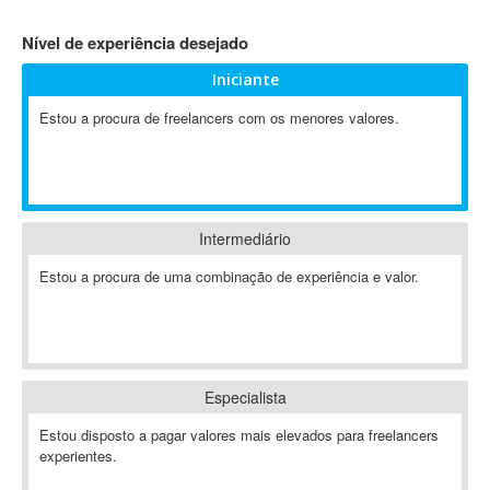
4D Dimension
Nível de experiência desejado
802.11
Iniciante
A&P
A-GPS
Estou a procura de freelancers com os menores valores.
A2Billing
AAUS Scientific Diver
Ab Initio
ABAP
Intermediário
Abaqus
Estou a procura de uma combinação de experiência e valor.
ABBYY FineReader
ABIS
AbleCommerce
Ableton
Especialista
Ableton Live
Ableton Push
Estou disposto a pagar valores mais elevados para freelancers
Abstract
experientes.
Abstract Window Toolkit (AWT)