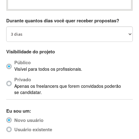
Absynth
AC Drives
Durante quantos dias você quer receber propostas?
AC3
ACARS
AccountMate
ACDSee
Visibilidade do projeto
ACID Pro
Público
ACPI
Visível para todos os profissionais.
Acrobat
Acrobat X
Privado
Apenas os freelancers que forem convidados poderão
Acronis
se candidatar.
ACT
Actian
Eu sou um:
Actimize
ActionScript
Novo usuário
ActionScript 3
Usuário existente
Active Directory