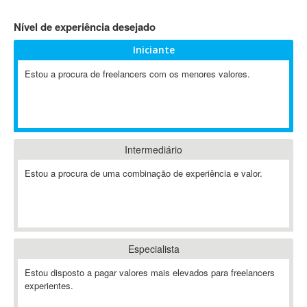
4D Dimension
Nível de experiência desejado
802.11
Iniciante
A&P
A-GPS
Estou a procura de freelancers com os menores valores.
A2Billing
AAUS Scientific Diver
Ab Initio
ABAP
Intermediário
Abaqus
Estou a procura de uma combinação de experiência e valor.
ABBYY FineReader
ABIS
AbleCommerce
Ableton
Especialista
Ableton Live
Ableton Push
Estou disposto a pagar valores mais elevados para freelancers
Abstract
experientes.
Abstract Window Toolkit (AWT)