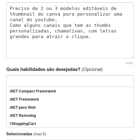
4797
Quais habilidades são desejadas?
(Opcional)
.NET Compact Framework
.NET Framework
.NET para Web
.NET Remoting
1ShoppingCart
3DS Max
Selecionadas
(max 5)
3GSM