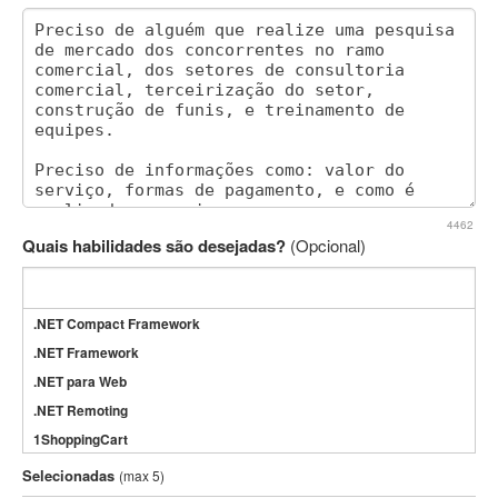
4462
Quais habilidades são desejadas?
(Opcional)
.NET Compact Framework
.NET Framework
.NET para Web
.NET Remoting
1ShoppingCart
3DS Max
Selecionadas
(max 5)
3GSM