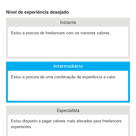
4D Dimension
Nível de experiência desejado
802.11
Iniciante
A&P
A-GPS
Estou a procura de freelancers com os menores valores.
A2Billing
AAUS Scientific Diver
Ab Initio
ABAP
Intermediário
Abaqus
Estou a procura de uma combinação de experiência e valor.
ABBYY FineReader
ABIS
AbleCommerce
Ableton
Especialista
Ableton Live
Ableton Push
Estou disposto a pagar valores mais elevados para freelancers
Abstract
experientes.
Abstract Window Toolkit (AWT)