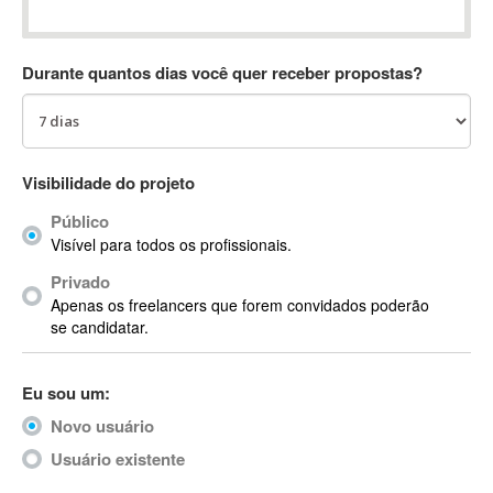
Absynth
AC Drives
Durante quantos dias você quer receber propostas?
AC3
ACARS
AccountMate
ACDSee
Visibilidade do projeto
ACID Pro
Público
ACPI
Visível para todos os profissionais.
Acrobat
Acrobat X
Privado
Apenas os freelancers que forem convidados poderão
Acronis
se candidatar.
ACT
Actian
Eu sou um:
Actimize
ActionScript
Novo usuário
ActionScript 3
Usuário existente
Active Directory