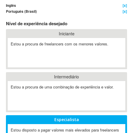
Inglês
[x]
4D Dimension
Português (Brasil)
[x]
802.11
Nível de experiência desejado
A&P
A-GPS
Iniciante
A2Billing
Estou a procura de freelancers com os menores valores.
AAUS Scientific Diver
Ab Initio
ABAP
Abaqus
Intermediário
ABBYY FineReader
ABIS
Estou a procura de uma combinação de experiência e valor.
AbleCommerce
Ableton
Ableton Live
Ableton Push
Especialista
Abstract
Estou disposto a pagar valores mais elevados para freelancers
Abstract Window Toolkit (AWT)