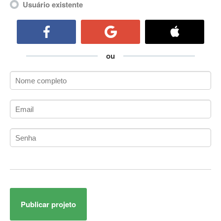
Usuário existente
ActiveCollab
ActiveX
ActiveX Data Objects (ADO)
Ada
ou
Adianti Framework
ADK
Administração
Administração Acadêmica
Administração de Artistas e Repertórios
Administração de Banco de Dados
Administração de Redes
Administração PostgreSQL
Administrador de Sistemas
ADO.NET
ADO.NET Entity Framework
Adobe After Effects
Publicar projeto
Adobe AIR