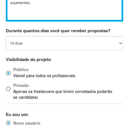
experientes.
Absynth
AC Drives
AC3
ACARS
Durante quantos dias você quer receber propostas?
AccountMate
ACDSee
ACID Pro
ACPI
Visibilidade do projeto
Acrobat
Público
Acrobat X
Visível para todos os profissionais.
Acronis
Privado
ACT
Apenas os freelancers que forem convidados poderão
Actian
se candidatar.
Actimize
ActionScript
Eu sou um:
ActionScript 3
Novo usuário
Active Directory