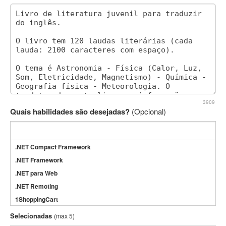
3909
Quais habilidades são desejadas?
(Opcional)
.NET Compact Framework
.NET Framework
.NET para Web
.NET Remoting
1ShoppingCart
3DS Max
Selecionadas
(max 5)
3GSM