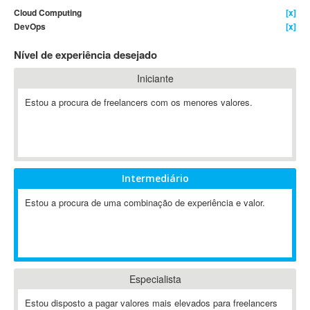
Cloud Computing
[x]
4D Dimension
DevOps
[x]
802.11
Nível de experiência desejado
A&P
A-GPS
Iniciante
A2Billing
Estou a procura de freelancers com os menores valores.
AAUS Scientific Diver
Ab Initio
ABAP
Abaqus
Intermediário
ABBYY FineReader
ABIS
Estou a procura de uma combinação de experiência e valor.
AbleCommerce
Ableton
Ableton Live
Ableton Push
Especialista
Abstract
Estou disposto a pagar valores mais elevados para freelancers
Abstract Window Toolkit (AWT)