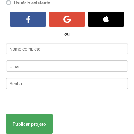
Usuário existente
ActiveCollab
ActiveX
ActiveX Data Objects (ADO)
Ada
ou
Adianti Framework
ADK
Administração
Administração Acadêmica
Administração de Artistas e Repertórios
Administração de Banco de Dados
Administração de Redes
Administração PostgreSQL
Administrador de Sistemas
ADO.NET
ADO.NET Entity Framework
Adobe After Effects
Publicar projeto
Adobe AIR