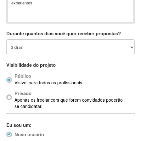
experientes.
Absynth
AC Drives
AC3
ACARS
Durante quantos dias você quer receber propostas?
AccountMate
ACDSee
ACID Pro
ACPI
Visibilidade do projeto
Acrobat
Público
Acrobat X
Visível para todos os profissionais.
Acronis
Privado
ACT
Apenas os freelancers que forem convidados poderão
Actian
se candidatar.
Actimize
ActionScript
Eu sou um:
ActionScript 3
Novo usuário
Active Directory