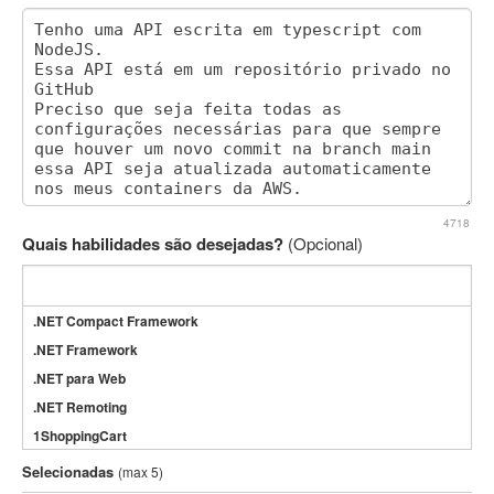
4718
Quais habilidades são desejadas?
(Opcional)
.NET Compact Framework
.NET Framework
.NET para Web
.NET Remoting
1ShoppingCart
3DS Max
Selecionadas
(max 5)
3GSM