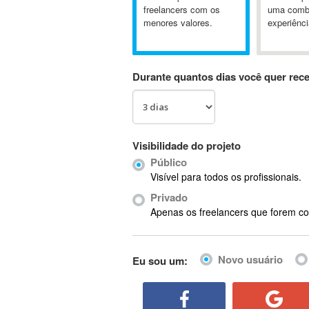
A&P
freelancers com os
uma comb
menores valores.
experiênci
A-GPS
A2Billing
AAUS Scientific Diver
Durante quantos dias você quer rec
Ab Initio
ABAP
Abaqus
ABBYY FineReader
Visibilidade do projeto
ABIS
Público
AbleCommerce
Visível para todos os profissionais.
Ableton
Privado
Ableton Live
Apenas os freelancers que forem co
Ableton Push
Abstract
Novo usuário
Eu sou um:
Abstract Window Toolkit (AWT)
Absynth
AC Drives