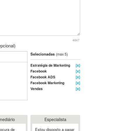
4847
pcional)
Selecionadas
(max 5)
Estratégia de Marketing
[x]
Facebook
[x]
Facebook ADS
[x]
Facebook Marketing
[x]
Vendas
[x]
mediário
Especialista
rocura de
Estou disposto a pagar