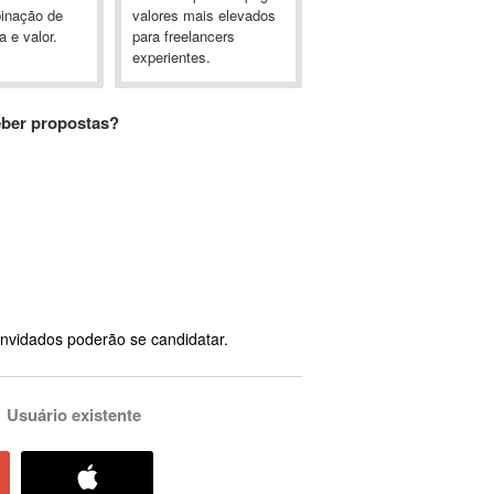
inação de
valores mais elevados
a e valor.
para freelancers
experientes.
eber propostas?
nvidados poderão se candidatar.
Usuário existente