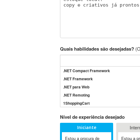
Quais habilidades são desejadas?
(O
.NET Compact Framework
.NET Framework
.NET para Web
.NET Remoting
1ShoppingCart
3DS Max
Nível de experiência desejado
3GSM
Iniciante
Inter
4D Dimension
802.11
Estou a procura de
Estou a p