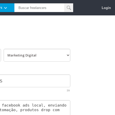
Login
rs
39