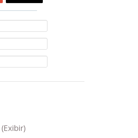
s
(Exibir)