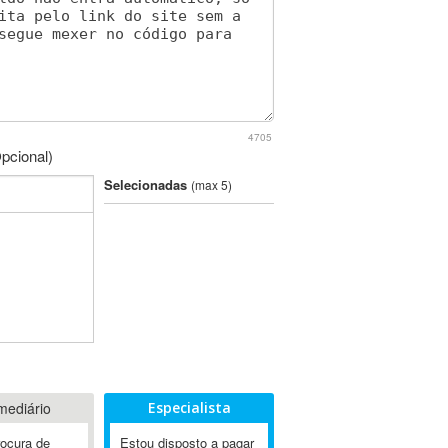
4705
pcional)
Selecionadas
(max 5)
mediário
Especialista
rocura de
Estou disposto a pagar