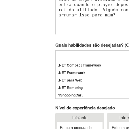
Quais habilidades são desejadas?
(O
.NET Compact Framework
.NET Framework
.NET para Web
.NET Remoting
1ShoppingCart
3DS Max
Nível de experiência desejado
3GSM
Iniciante
Inter
4D Dimension
802.11
Estou a procura de
Estou a p