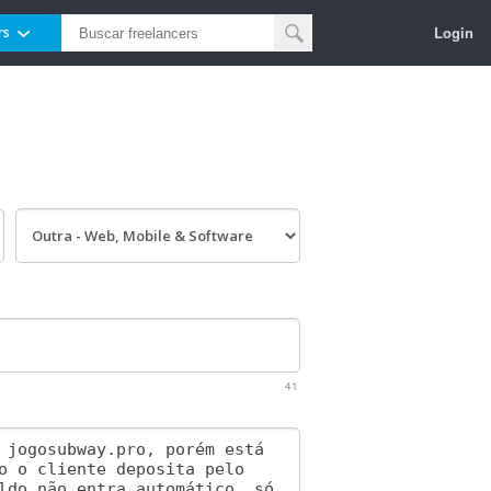
Login
rs
41