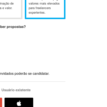
inação de
valores mais elevados
a e valor.
para freelancers
experientes.
eber propostas?
nvidados poderão se candidatar.
Usuário existente