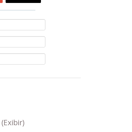
s
(Exibir)