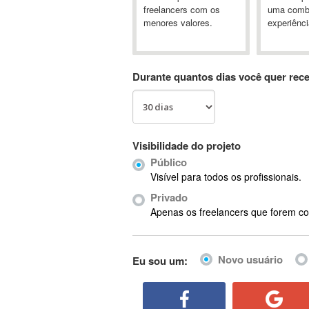
A&P
freelancers com os
uma comb
menores valores.
experiênci
A-GPS
A2Billing
AAUS Scientific Diver
Durante quantos dias você quer rec
Ab Initio
ABAP
Abaqus
ABBYY FineReader
Visibilidade do projeto
ABIS
Público
AbleCommerce
Visível para todos os profissionais.
Ableton
Privado
Ableton Live
Apenas os freelancers que forem co
Ableton Push
Abstract
Novo usuário
Eu sou um:
Abstract Window Toolkit (AWT)
Absynth
AC Drives