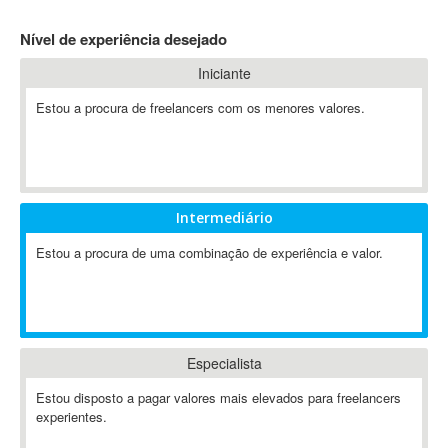
4D Dimension
Nível de experiência desejado
802.11
Iniciante
A&P
A-GPS
Estou a procura de freelancers com os menores valores.
A2Billing
AAUS Scientific Diver
Ab Initio
ABAP
Intermediário
Abaqus
Estou a procura de uma combinação de experiência e valor.
ABBYY FineReader
ABIS
AbleCommerce
Ableton
Especialista
Ableton Live
Ableton Push
Estou disposto a pagar valores mais elevados para freelancers
Abstract
experientes.
Abstract Window Toolkit (AWT)