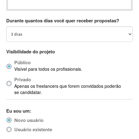
Absynth
AC Drives
Durante quantos dias você quer receber propostas?
AC3
ACARS
AccountMate
ACDSee
Visibilidade do projeto
ACID Pro
Público
ACPI
Visível para todos os profissionais.
Acrobat
Acrobat X
Privado
Apenas os freelancers que forem convidados poderão
Acronis
se candidatar.
ACT
Actian
Eu sou um:
Actimize
ActionScript
Novo usuário
ActionScript 3
Usuário existente
Active Directory