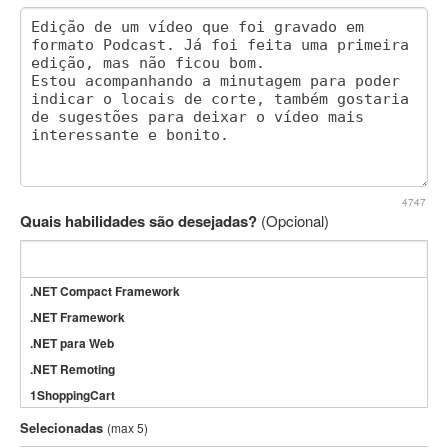
4747
Quais habilidades são desejadas?
(Opcional)
.NET Compact Framework
.NET Framework
.NET para Web
.NET Remoting
1ShoppingCart
3DS Max
Selecionadas
(max 5)
3GSM