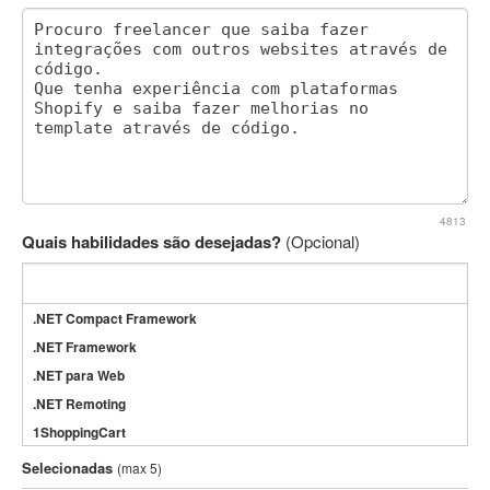
4813
Quais habilidades são desejadas?
(Opcional)
.NET Compact Framework
.NET Framework
.NET para Web
.NET Remoting
1ShoppingCart
3DS Max
Selecionadas
(max 5)
3GSM