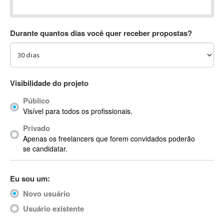
Absynth
AC Drives
Durante quantos dias você quer receber propostas?
AC3
ACARS
AccountMate
ACDSee
Visibilidade do projeto
ACID Pro
Público
ACPI
Visível para todos os profissionais.
Acrobat
Acrobat X
Privado
Apenas os freelancers que forem convidados poderão
Acronis
se candidatar.
ACT
Actian
Eu sou um:
Actimize
ActionScript
Novo usuário
ActionScript 3
Usuário existente
Active Directory