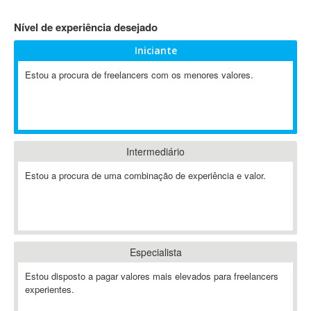
4D Dimension
Nível de experiência desejado
802.11
Iniciante
A&P
A-GPS
Estou a procura de freelancers com os menores valores.
A2Billing
AAUS Scientific Diver
Ab Initio
ABAP
Intermediário
Abaqus
Estou a procura de uma combinação de experiência e valor.
ABBYY FineReader
ABIS
AbleCommerce
Ableton
Especialista
Ableton Live
Ableton Push
Estou disposto a pagar valores mais elevados para freelancers
Abstract
experientes.
Abstract Window Toolkit (AWT)