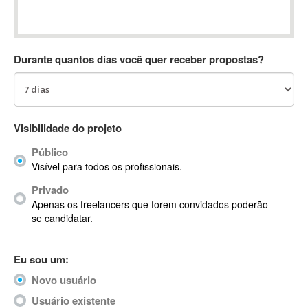
Absynth
AC Drives
AC3
Durante quantos dias você quer receber propostas?
ACARS
AccountMate
ACDSee
ACID Pro
Visibilidade do projeto
ACPI
Público
Acrobat
Visível para todos os profissionais.
Acrobat X
Privado
Acronis
Apenas os freelancers que forem convidados poderão
ACT
se candidatar.
Actian
Actimize
Eu sou um:
ActionScript
Novo usuário
ActionScript 3
Active Directory
Usuário existente