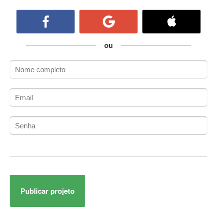
ActiveCollab
ActiveX
ActiveX Data Objects (ADO)
Ada
ou
Adianti Framework
ADK
Administração
Administração Acadêmica
Administração de Artistas e Repertórios
Administração de Banco de Dados
Administração de Redes
Administração PostgreSQL
Administrador de Sistemas
ADO.NET
ADO.NET Entity Framework
Publicar projeto
Adobe After Effects
Adobe AIR