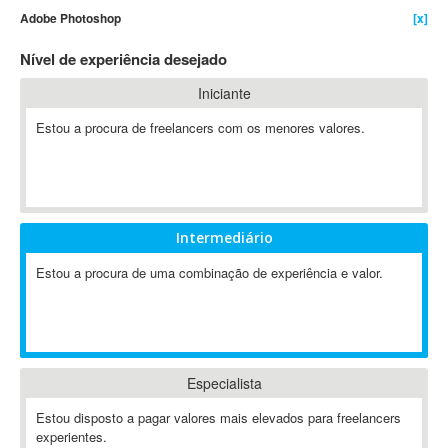
Adobe Photoshop
[x]
4D Dimension
802.11
Nível de experiência desejado
A&P
Iniciante
A-GPS
Estou a procura de freelancers com os menores valores.
A2Billing
AAUS Scientific Diver
Ab Initio
ABAP
Abaqus
Intermediário
ABBYY FineReader
Estou a procura de uma combinação de experiência e valor.
ABIS
AbleCommerce
Ableton
Ableton Live
Especialista
Ableton Push
Abstract
Estou disposto a pagar valores mais elevados para freelancers
experientes.
Abstract Window Toolkit (AWT)