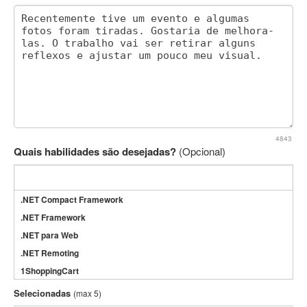
4843
Quais habilidades são desejadas?
(Opcional)
.NET Compact Framework
.NET Framework
.NET para Web
.NET Remoting
1ShoppingCart
3DS Max
Selecionadas
(max 5)
3GSM